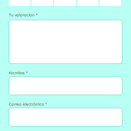
estrellas
estrellas
estrellas
estrellas
estrellas
Tu valoración
*
Nombre
*
Correo electrónico
*