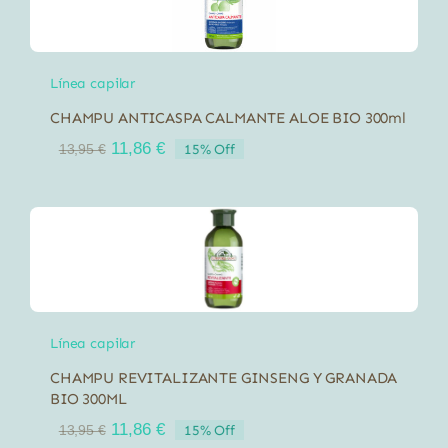
Línea capilar
CHAMPU ANTICASPA CALMANTE ALOE BIO 300ml
El
El
11,86
€
15% Off
13,95
€
precio
precio
original
actual
era:
es:
13,95 €.
11,86 €.
Línea capilar
CHAMPU REVITALIZANTE GINSENG Y GRANADA
BIO 300ML
El
El
11,86
€
15% Off
13,95
€