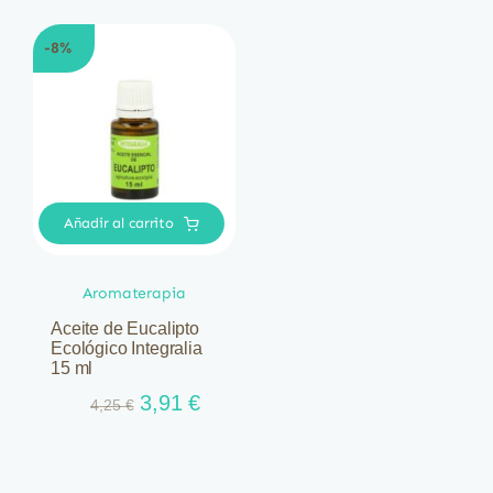
-8%
Añadir al carrito
Aromaterapia
Aceite de Eucalipto
Ecológico Integralia
15 ml
El
El
3,91
€
4,25
€
precio
precio
original
actual
era:
es: