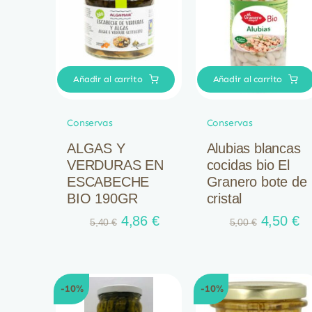
Añadir al carrito
Añadir al carrito
Conservas
Conservas
ALGAS Y
Alubias blancas
VERDURAS EN
cocidas bio El
ESCABECHE
Granero bote de
BIO 190GR
cristal
El
El
El
El
4,86
€
4,50
€
5,40
€
5,00
€
precio
precio
precio
pr
original
actual
original
ac
era:
es:
era:
es
5,40 €.
4,86 €.
5,00 €.
4,
-10%
-10%