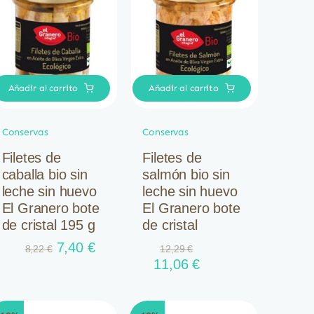
Añadir al carrito
Añadir al carrito
Conservas
Conservas
Filetes de
Filetes de
caballa bio sin
salmón bio sin
leche sin huevo
leche sin huevo
El Granero bote
El Granero bote
de cristal 195 g
de cristal
El
El
7,40
€
8,22
€
12,29
€
precio
precio
El
El
11,06
€
original
actual
precio
precio
era:
es:
original
actual
8,22 €.
7,40 €.
era:
es: