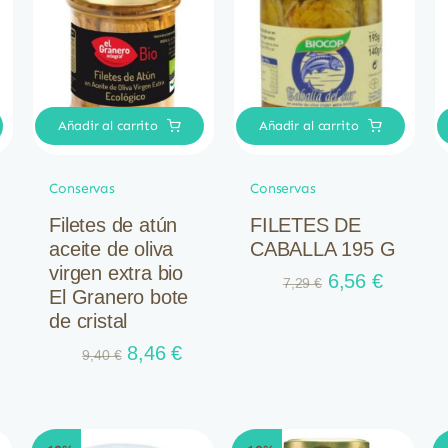
Añadir al carrito
Añadir al carrito
Conservas
Conservas
Filetes de atún
FILETES DE
aceite de oliva
CABALLA 195 G
virgen extra bio
El
El
6,56
€
7,29
€
El Granero bote
ecio
precio
precio
de cristal
tual
original
actual
:
El
El
era:
es:
8,46
€
9,40
€
09 €.
precio
precio
7,29 €.
6,56 €.
original
actual
era:
es:
9,40 €.
8,46 €.