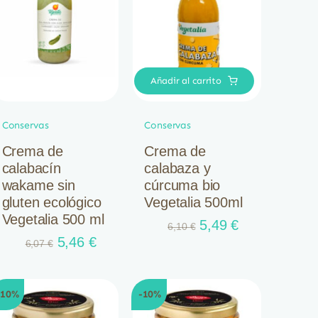
Añadir al carrito
Conservas
Conservas
Crema de
Crema de
calabacín
calabaza y
wakame sin
cúrcuma bio
gluten ecológico
Vegetalia 500ml
Vegetalia 500 ml
El
El
5,49
€
6,10
€
El
El
precio
precio
5,46
€
6,07
€
precio
precio
original
actual
original
actual
era:
es:
era:
es:
6,10 €.
5,49 €.
-10%
-10%
6,07 €.
5,46 €.