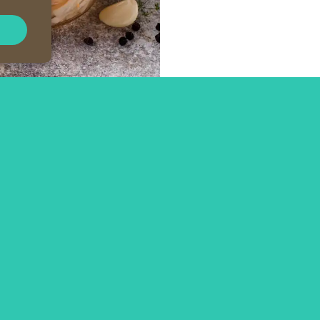
Tienda
Dietisima