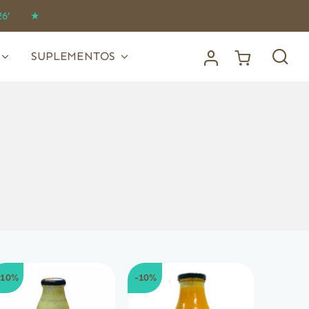
IDO26’ ★
SUPLEMENTOS
-10%
-10%