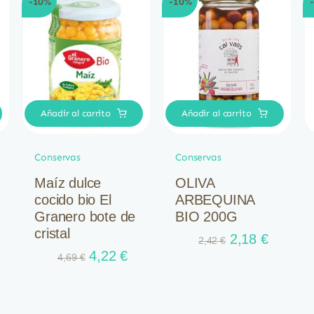
-10%
-10%
Añadir al carrito
Añadir al carrito
Conservas
Conservas
Maíz dulce
OLIVA
cocido bio El
ARBEQUINA
Granero bote de
BIO 200G
cristal
El
El
2,18
€
2,42
€
ecio
El
El
precio
precio
4,22
€
4,69
€
tual
precio
precio
original
actual
:
original
actual
era:
es:
20 €.
era:
es:
2,42 €.
2,18 €.