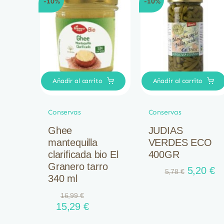
-10%
-10%
Añadir al carrito
Añadir al carrito
Conservas
Conservas
Ghee
JUDIAS
mantequilla
VERDES ECO
clarificada bio El
400GR
Granero tarro
El
El
5,20
€
5,78
€
340 ml
precio
pr
original
ac
16,99
€
El
El
era:
es
15,29
€
precio
precio
5,78 €.
5,