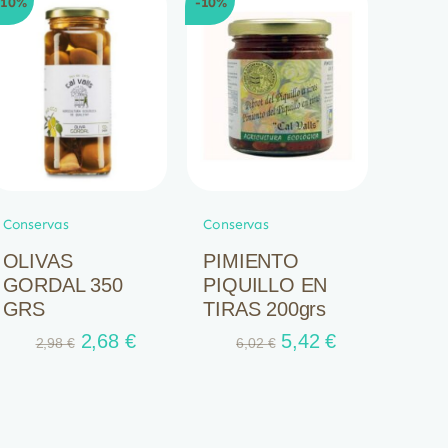
-10%
-10%
12,29 €.
11,06 €.
Conservas
Conservas
OLIVAS
PIMIENTO
GORDAL 350
PIQUILLO EN
GRS
TIRAS 200grs
El
El
El
El
2,68
€
5,42
€
2,98
€
6,02
€
precio
precio
precio
precio
original
actual
original
actual
era:
es:
era:
es:
2,98 €.
2,68 €.
6,02 €.
5,42 €.