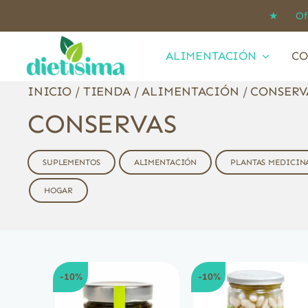
Saltar
★ Ofert
al
contenido
ALIMENTACIÓN
CO
INICIO
/
TIENDA
/
ALIMENTACIÓN
/
CONSERV
CONSERVAS
SUPLEMENTOS
ALIMENTACIÓN
PLANTAS MEDICIN
HOGAR
-10%
-10%