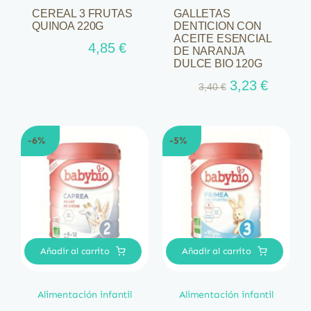
CEREAL 3 FRUTAS
GALLETAS
QUINOA 220G
DENTICION CON
ACEITE ESENCIAL
4,85
€
DE NARANJA
DULCE BIO 120G
El
El
3,23
€
3,40
€
precio
precio
original
actual
era:
es:
-6%
-5%
3,40 €.
3,23 €.
Añadir al carrito
Añadir al carrito
Alimentación infantil
Alimentación infantil