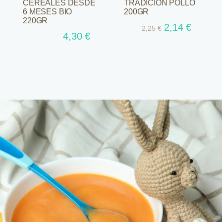
CEREALES DESDE
TRADICION POLLO
6 MESES BIO
200GR
220GR
El
El
2,14
€
2,25
€
4,30
€
precio
precio
original
actual
era:
es:
2,25 €.
2,14 €.