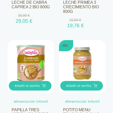
LECHE DE CABRA
LECHE PRIMEA 3
CAPREA 2 BIO 800G
CRECIMIENTO BIO
800G
30,90
€
El
El
20,80
€
29,05
€
El
El
19,76
€
precio
precio
precio
precio
original
actual
original
actual
era:
es:
era:
es:
30,90 €.
29,05 €.
-5%
20,80 €.
19,76 €.
Añadir al carrito
Añadir al carrito
Alimentación infantil
Alimentación infantil
PAPILLA TRES
POTITO MENU