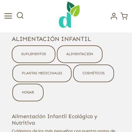
Saltar
al
contenido
ALIMENTACIÓN INFANTIL
SUPLEMENTOS
ALIMENTACIÓN
PLANTAS MEDICINALES
COSMÉTICOS
HOGAR
Alimentación Infantil Ecológica y
Nutritiva
Cuidamos de los más pequeños con nuestra gama de