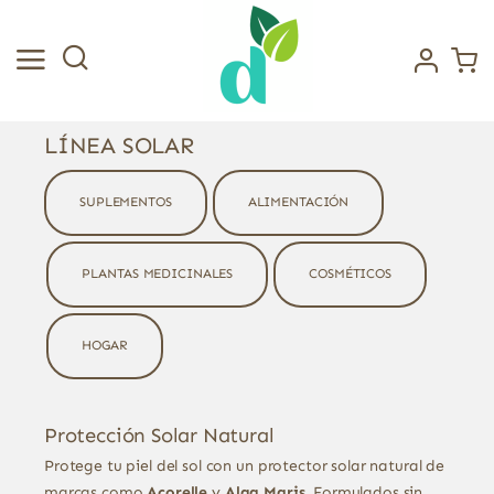
Saltar
al
contenido
LÍNEA SOLAR
SUPLEMENTOS
ALIMENTACIÓN
PLANTAS MEDICINALES
COSMÉTICOS
HOGAR
Protección Solar Natural
Protege tu piel del sol con un protector solar natural de
marcas como
Acorelle
y
Alga Maris
. Formulados sin