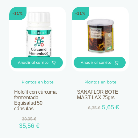
-11%
-11%
Añadir al carrito
Añadir al carrito
Plantas en bote
Plantas en bote
Holofit con cúrcuma
SANAFLOR BOTE
fermentada
MAST-LAX 75grs
Equisalud 50
El
El
5,65
€
6,35
€
cápsulas
precio
precio
39,95
€
original
actual
El
El
35,56
€
era:
es:
precio
precio
6,35 €.
5,65 €.