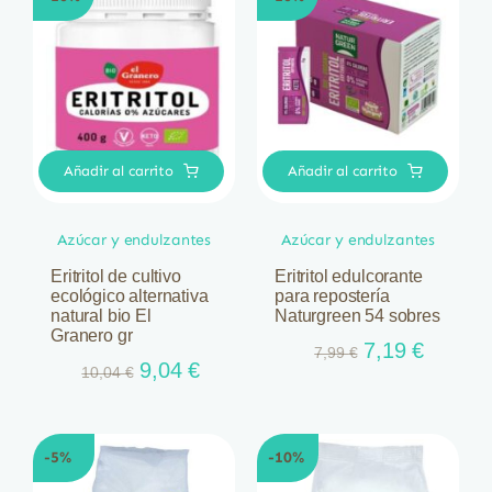
14,69 €.
13,22 €.
Añadir al carrito
Añadir al carrito
Azúcar y endulzantes
Azúcar y endulzantes
Eritritol de cultivo
Eritritol edulcorante
ecológico alternativa
para repostería
natural bio El
Naturgreen 54 sobres
Granero gr
El
El
7,19
€
7,99
€
El
El
9,04
€
10,04
€
precio
precio
precio
precio
original
actual
original
actual
era:
es:
era:
es:
7,99 €.
7,19 €.
-5%
-10%
10,04 €.
9,04 €.