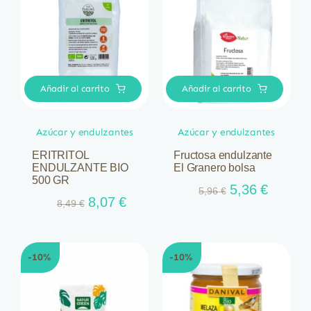
Añadir al carrito
Añadir al carrito
Azúcar y endulzantes
Azúcar y endulzantes
ERITRITOL
Fructosa endulzante
ENDULZANTE BIO
El Granero bolsa
500 GR
El
El
5,36
€
5,96
€
El
El
8,07
€
8,49
€
precio
precio
precio
precio
original
actual
original
actual
era:
es:
era:
es:
5,96 €.
5,36 €.
-10%
-10%
8,49 €.
8,07 €.