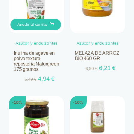
Añadir al carrito
Azúcar y endulzantes
Azúcar y endulzantes
Inulina de agave en
MELAZA DE ARROZ
polvo textura
BIO 460 GR
repostería Naturgreen
El
El
6,21
€
6,90
€
175 gramos
precio
precio
El
El
4,94
€
5,49
€
original
actual
precio
precio
era:
es:
original
actual
6,90 €.
6,21 €.
era:
es:
-10%
-10%
5,49 €.
4,94 €.