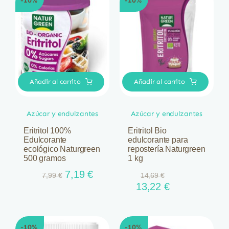
-10%
-10%
2,95 €.
2,77 €.
Añadir al carrito
Añadir al carrito
Azúcar y endulzantes
Azúcar y endulzantes
Eritritol 100%
Eritritol Bio
Edulcorante
edulcorante para
ecológico Naturgreen
repostería Naturgreen
500 gramos
1 kg
El
El
7,19
€
7,99
€
14,69
€
precio
precio
El
El
13,22
€
original
actual
precio
precio
era:
es:
original
actual
7,99 €.
7,19 €.
era:
es:
-10%
-10%