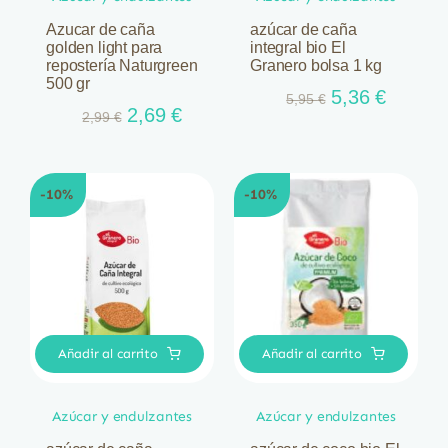
Azucar de caña
azúcar de caña
golden light para
integral bio El
repostería Naturgreen
Granero bolsa 1 kg
500 gr
El
El
5,36
€
5,95
€
El
El
2,69
€
2,99
€
precio
precio
precio
precio
original
actual
original
actual
era:
es:
era:
es:
5,95 €.
5,36 €.
-10%
-10%
2,99 €.
2,69 €.
Añadir al carrito
Añadir al carrito
Azúcar y endulzantes
Azúcar y endulzantes