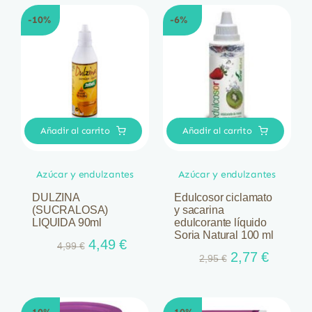
6,31 €.
5,68 €.
era:
es:
-10%
-6%
3,40 €.
3,06 €.
Añadir al carrito
Añadir al carrito
Azúcar y endulzantes
Azúcar y endulzantes
DULZINA
Edulcosor ciclamato
(SUCRALOSA)
y sacarina
LIQUIDA 90ml
edulcorante líquido
Soria Natural 100 ml
El
El
4,49
€
4,99
€
El
El
2,77
€
precio
precio
2,95
€
precio
precio
original
actual
original
actual
era:
es:
era:
es:
4,99 €.
4,49 €.