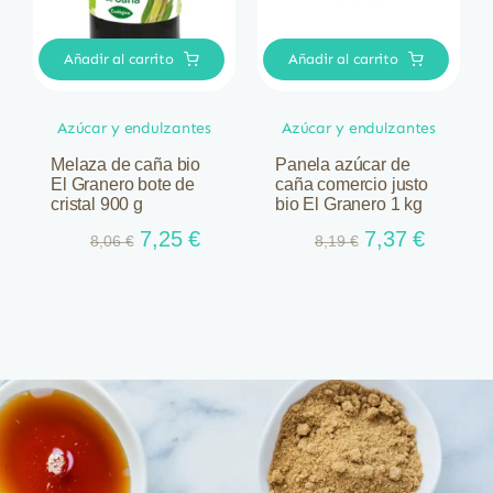
Añadir al carrito
Añadir al carrito
Azúcar y endulzantes
Azúcar y endulzantes
Melaza de caña bio
Panela azúcar de
El Granero bote de
caña comercio justo
cristal 900 g
bio El Granero 1 kg
El
El
El
El
7,25
€
7,37
€
8,06
€
8,19
€
precio
precio
precio
precio
original
actual
original
actual
era:
es:
era:
es:
8,06 €.
7,25 €.
8,19 €.
7,37 €.