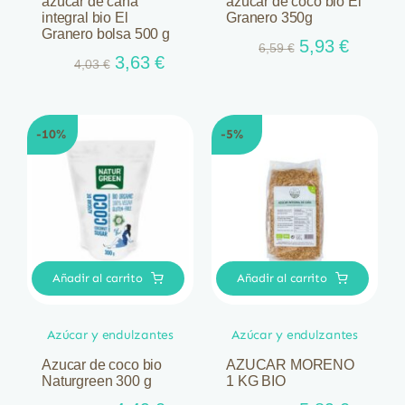
azúcar de caña
azúcar de coco bio El
integral bio El
Granero 350g
Granero bolsa 500 g
El
El
5,93
€
6,59
€
El
El
3,63
€
4,03
€
precio
precio
precio
precio
original
actual
original
actual
era:
es:
era:
es:
6,59 €.
5,93 €.
-10%
-5%
4,03 €.
3,63 €.
Añadir al carrito
Añadir al carrito
Azúcar y endulzantes
Azúcar y endulzantes
Azucar de coco bio
AZUCAR MORENO
Naturgreen 300 g
1 KG BIO