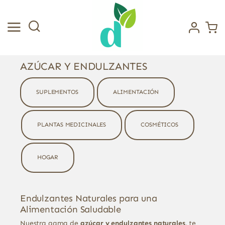
Saltar
al
contenido
AZÚCAR Y ENDULZANTES
SUPLEMENTOS
ALIMENTACIÓN
PLANTAS MEDICINALES
COSMÉTICOS
HOGAR
Endulzantes Naturales para una
Alimentación Saludable
Nuestra gama de
azúcar y endulzantes naturales,
te