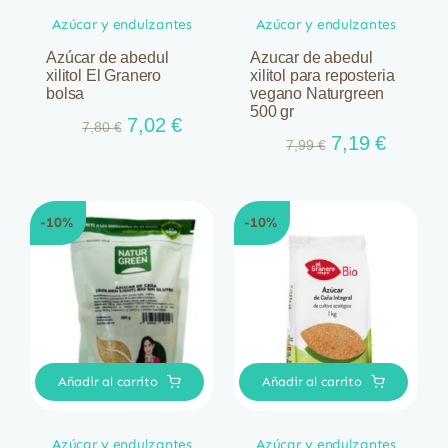
Azúcar y endulzantes
Azúcar y endulzantes
Azúcar de abedul
Azucar de abedul
xilitol El Granero
xilitol para reposteria
bolsa
vegano Naturgreen
500 gr
El
El
7,02
€
7,80
€
El
El
7,19
€
precio
precio
7,99
€
precio
precio
original
actual
original
actual
era:
es:
era:
es:
7,80 €.
7,02 €.
-10%
-10%
7,99 €.
7,19 €.
Añadir al carrito
Añadir al carrito
Azúcar y endulzantes
Azúcar y endulzantes