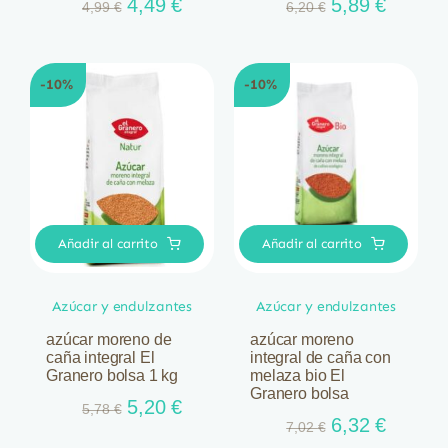
El
El
El
El
4,49
€
5,89
€
4,99
€
6,20
€
precio
precio
precio
precio
original
actual
original
actual
era:
es:
era:
es:
-10%
-10%
4,99 €.
4,49 €.
6,20 €.
5,89 €.
Añadir al carrito
Añadir al carrito
Azúcar y endulzantes
Azúcar y endulzantes
azúcar moreno de
azúcar moreno
caña integral El
integral de caña con
Granero bolsa 1 kg
melaza bio El
Granero bolsa
El
El
5,20
€
5,78
€
El
El
6,32
€
precio
precio
7,02
€
precio
precio