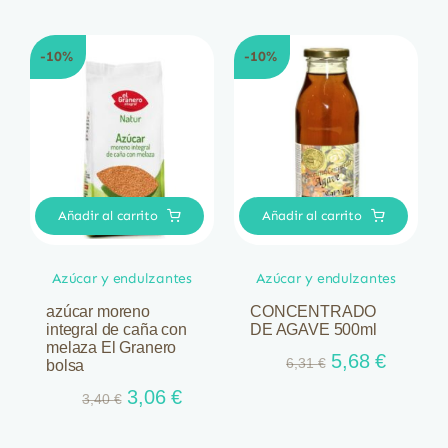
original
actual
original
actual
era:
es:
era:
es:
5,78 €.
5,20 €.
-10%
-10%
7,02 €.
6,32 €.
Añadir al carrito
Añadir al carrito
Azúcar y endulzantes
Azúcar y endulzantes
azúcar moreno
CONCENTRADO
integral de caña con
DE AGAVE 500ml
melaza El Granero
El
El
5,68
€
6,31
€
bolsa
precio
precio
El
El
3,06
€
3,40
€
original
actual
precio
precio
era:
es:
original
actual