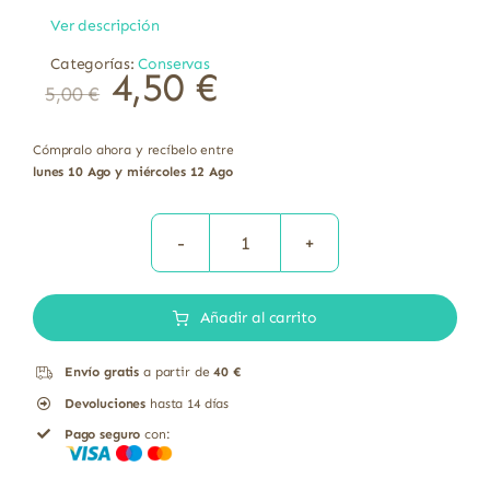
Ver descripción
Categorías:
Conservas
4,50
€
5,00
€
Cómpralo ahora y recíbelo entre
lunes 10 Ago y miércoles 12 Ago
Alubias
blancas
Añadir al carrito
cocidas
bio
Envío gratis
a partir de
40 €
El
Devoluciones
hasta 14 días
Granero
Pago seguro
con:
bote
de