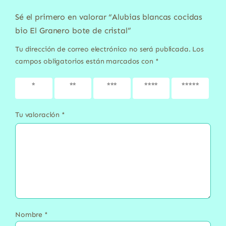
Sé el primero en valorar “Alubias blancas cocidas
bio El Granero bote de cristal”
Tu dirección de correo electrónico no será publicada.
Los
campos obligatorios están marcados con
*
1 de 5
2 de 5
3 de 5
4 de 5
5 de 5
estrellas
estrellas
estrellas
estrellas
estrellas
Tu valoración
*
Nombre
*