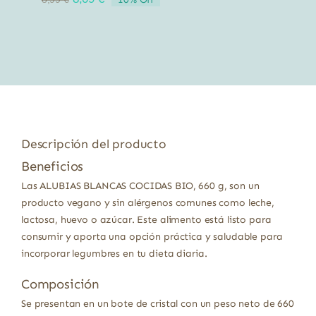
precio
precio
original
actual
era:
es:
8,99 €.
8,09 €.
Descripción del producto
Beneficios
Las ALUBIAS BLANCAS COCIDAS BIO, 660 g, son un
producto vegano y sin alérgenos comunes como leche,
lactosa, huevo o azúcar. Este alimento está listo para
consumir y aporta una opción práctica y saludable para
incorporar legumbres en tu dieta diaria.
Composición
Se presentan en un bote de cristal con un peso neto de 660