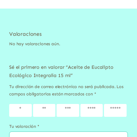
Valoraciones
No hay valoraciones aún.
Sé el primero en valorar “Aceite de Eucalipto
Ecológico Integralia 15 ml”
Tu dirección de correo electrónico no será publicada.
Los
campos obligatorios están marcados con
*
1 de 5
2 de 5
3 de 5
4 de 5
5 de 5
estrellas
estrellas
estrellas
estrellas
estrellas
Tu valoración
*