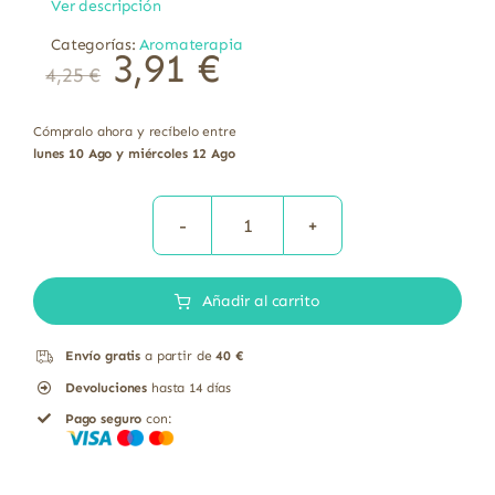
Ver descripción
Categorías:
Aromaterapia
3,91
€
4,25
€
Cómpralo ahora y recíbelo entre
lunes 10 Ago y miércoles 12 Ago
Aceite
de
Añadir al carrito
Eucalipto
Ecológico
Envío gratis
a partir de
40 €
Integralia
Devoluciones
hasta 14 días
15
Pago seguro
con:
ml
cantidad