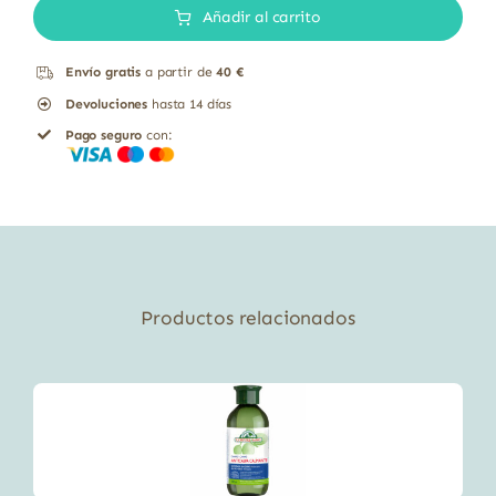
Añadir al carrito
FRECUENTE
LINO-
Envío gratis
a partir de
40 €
CAÑAMO
Devoluciones
hasta 14 días
ECOCERT
Pago seguro
con:
500ML
cantidad
Productos relacionados