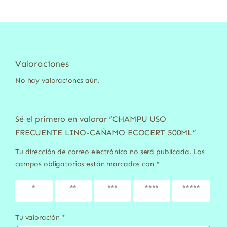
Valoraciones
No hay valoraciones aún.
Sé el primero en valorar “CHAMPU USO
FRECUENTE LINO-CAÑAMO ECOCERT 500ML”
Tu dirección de correo electrónico no será publicada.
Los
campos obligatorios están marcados con
*
1 de 5
2 de 5
3 de 5
4 de 5
5 de 5
estrellas
estrellas
estrellas
estrellas
estrellas
Tu valoración
*