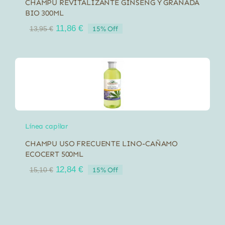
CHAMPU REVITALIZANTE GINSENG Y GRANADA
BIO 300ML
El
El
11,86
€
15% Off
13,95
€
precio
precio
original
actual
era:
es:
13,95 €.
11,86 €.
Línea capilar
CHAMPU USO FRECUENTE LINO-CAÑAMO
ECOCERT 500ML
El
El
12,84
€
15% Off
15,10
€
precio
precio
original
actual
era:
es:
15,10 €.
12,84 €.