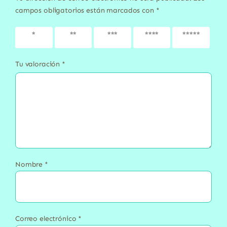
campos obligatorios están marcados con
*
1 de 5
2 de 5
3 de 5
4 de 5
5 de 5
estrellas
estrellas
estrellas
estrellas
estrellas
Tu valoración
*
Nombre
*
Correo electrónico
*