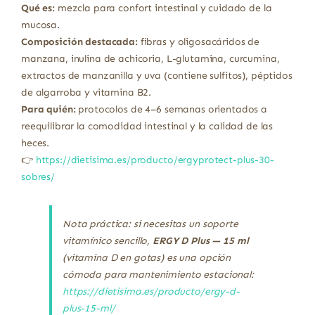
Qué es:
mezcla para confort intestinal y cuidado de la
mucosa.
Composición destacada:
fibras y oligosacáridos de
manzana, inulina de achicoria, L-glutamina, curcumina,
extractos de manzanilla y uva (contiene sulfitos), péptidos
de algarroba y vitamina B2.
Para quién:
protocolos de 4–6 semanas orientados a
reequilibrar la comodidad intestinal y la calidad de las
heces.
👉
https://dietisima.es/producto/ergyprotect-plus-30-
sobres/
Nota práctica: si necesitas un soporte
vitamínico sencillo,
ERGY D Plus — 15 ml
(vitamina D en gotas) es una opción
cómoda para mantenimiento estacional:
https://dietisima.es/producto/ergy-d-
plus-15-ml/