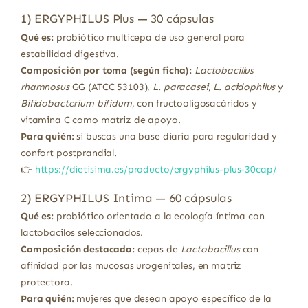
1) ERGYPHILUS Plus — 30 cápsulas
Qué es:
probiótico multicepa de uso general para
estabilidad digestiva.
Composición por toma (según ficha):
Lactobacillus
rhamnosus
GG (ATCC 53103),
L. paracasei
,
L. acidophilus
y
Bifidobacterium bifidum
, con fructooligosacáridos y
vitamina C como matriz de apoyo.
Para quién:
si buscas una base diaria para regularidad y
confort postprandial.
👉
https://dietisima.es/producto/ergyphilus-plus-30cap/
2) ERGYPHILUS Intima — 60 cápsulas
Qué es:
probiótico orientado a la ecología íntima con
lactobacilos seleccionados.
Composición destacada:
cepas de
Lactobacillus
con
afinidad por las mucosas urogenitales, en matriz
protectora.
Para quién:
mujeres que desean apoyo específico de la