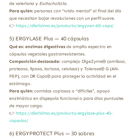
de valeriana y
Eschscholtzia
.
Para quién:
personas con “ruido mental” al final del día
que necesitan bajar revoluciones con un perfil suave.
👉
https://dietisima.es/producto/ergyzen-60-caps/
5) ERGYLASE Plus — 40 cápsulas
Qué es:
enzimas digestivas
de amplio espectro en
cápsulas vegetales gastrorresistentes.
Composición destacada:
complejo DigeZyme® (amilasa,
proteasa, lipasa, lactasa, celulasa) y Tolerase® G (AN-
PEP), con DR Caps® para proteger la actividad en el
estómago.
Para quién:
comidas copiosas o “difíciles”, apoyo
enzimático en dispepsia funcional o para días puntuales
de mayor carga.
👉
https://dietisima.es/producto/ergylase-plus-40-
capsulas/
6) ERGYPROTECT Plus — 30 sobres