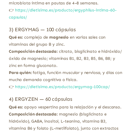
microbiota íntima en pautas de 4–8 semanas.
👉
https://dietisima.es/producto/ergyphilus-intima-60-
capsulas/
3) ERGYMAG — 100 cápsulas
Qué es:
complejo de
magnesio
en varias sales con
vitaminas del grupo B y zinc.
Composición destacada:
citrato, bisglicinato e hidróxido/
óxido de magnesio; vitaminas B1, B2, B3, B5, B6, B8; y
zinc en forma gluconato.
Para quién:
fatiga, función muscular y nerviosa, y días con
mucha demanda cognitiva o física.
👉
https://dietisima.es/producto/ergymag-100cap/
4) ERGYZEN — 60 cápsulas
Qué es:
apoyo vespertino para la relajación y el descanso.
Composición destacada:
magnesio (bisglicinato e
hidróxido), GABA, inositol, L-teanina, vitamina B3,
vitamina B6 y folato (L-metilfolato), junto con extractos