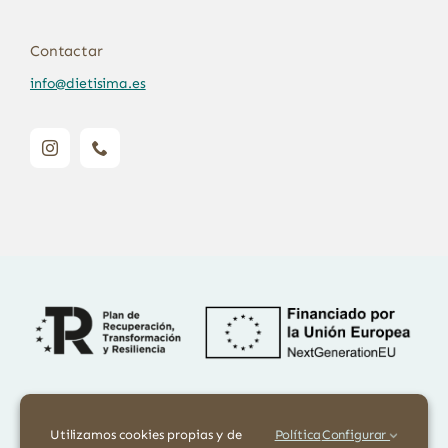
Contactar
info@dietisima.es
Financiado por la Unión Europea – NextGenerationEU. Sin embargo,
los puntos de vista y las opiniones expresadas son únicamente los del
Utilizamos cookies propias y de
Política
Configurar
autor o autores y no reflejan necesariamente los de la Unión