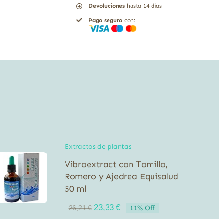
Devoluciones
hasta 14 días
Negro
Pago seguro
con:
y
Angélica
Equisalud
31
ml
cantidad
Extractos de plantas
Vibroextract con Tomillo,
Romero y Ajedrea Equisalud
50 ml
El
El
23,33
€
11% Off
26,21
€
precio
precio