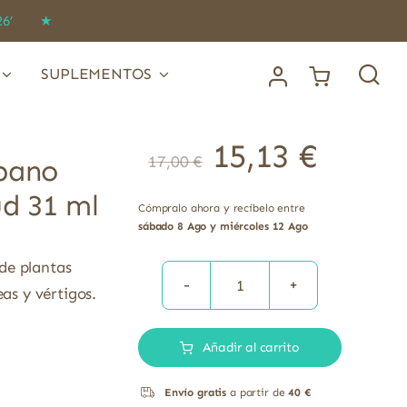
IDO26’ ★
SUPLEMENTOS
15,13
€
17,00
€
ábano
ud 31 ml
Cómpralo ahora y recíbelo entre
sábado 8 Ago y miércoles 12 Ago
de plantas
as y vértigos.
YAP
20
Añadir al carrito
con
Valeriana,
Envío gratis
a partir de
40 €
Rábano