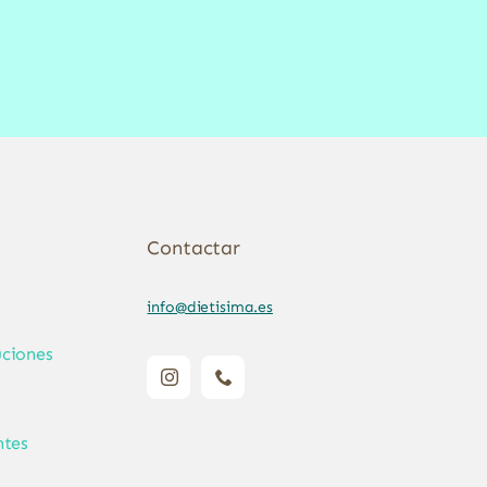
Contactar
info@dietisima.es
ciones
ntes