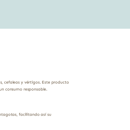
original
actual
era:
es:
26,21 €.
23,33 €.
 cefaleas y vértigos. Este producto
 un consumo responsable.
tagotas, facilitando así su