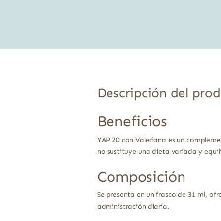
original
actual
era:
es:
15,68 €.
13,96 €.
Descripción del pro
Beneficios
YAP 20 con Valeriana es un complement
no sustituye una dieta variada y equ
Composición
Se presenta en un frasco de 31 ml, of
administración diaria.