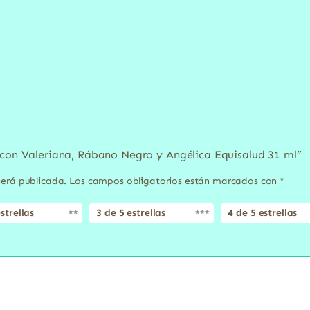
 con Valeriana, Rábano Negro y Angélica Equisalud 31 ml”
será publicada.
Los campos obligatorios están marcados con
*
strellas
3 de 5 estrellas
4 de 5 estrellas