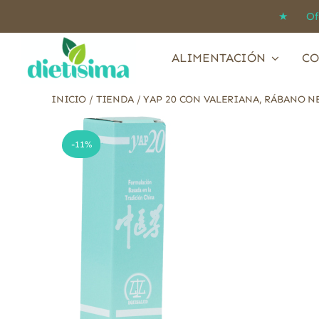
Saltar
★ Ofert
al
contenido
ALIMENTACIÓN
CO
INICIO
/
TIENDA
/
YAP 20 CON VALERIANA, RÁBANO N
-11%