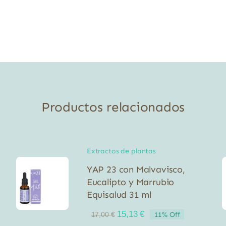
Productos relacionados
Extractos de plantas
YAP 23 con Malvavisco,
Eucalipto y Marrubio
Equisalud 31 ml
El
El
15,13
€
11% Off
17,00
€
precio
precio