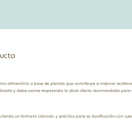
original
actual
era:
es:
17,00 €.
15,13 €.
ducto
o alimenticio a base de plantas que contribuye a mejorar acúfenos,
ilibrada y debe usarse respetando la dosis diaria recomendada para
reciendo un formato cómodo y práctico para su dosificación con cuen