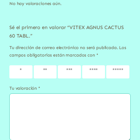
No hay valoraciones aún.
Sé el primero en valorar “VITEX AGNUS CACTUS
60 TABL.”
Tu dirección de correo electrónico no será publicada.
Los
campos obligatorios están marcados con
*
1 de 5
2 de 5
3 de 5
4 de 5
5 de 5
estrellas
estrellas
estrellas
estrellas
estrellas
Tu valoración
*