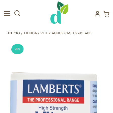
Saltar
al
contenido
INICIO
/
TIENDA
/
VITEX AGNUS CACTUS 60 TABL.
-8%