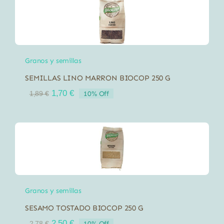
29,99 €.
26,99 €.
Granos y semillas
SEMILLAS LINO MARRON BIOCOP 250 G
El
El
1,70
€
10% Off
1,89
€
precio
precio
original
actual
era:
es:
1,89 €.
1,70 €.
Granos y semillas
SESAMO TOSTADO BIOCOP 250 G
El
El
2,50
€
10% Off
2,78
€