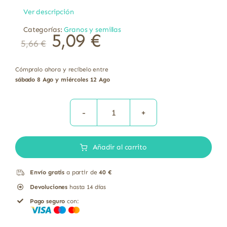
Ver descripción
Categorías:
Granos y semillas
5,09
€
5,66
€
Cómpralo ahora y recíbelo entre
sábado 8 Ago y miércoles 12 Ago
Vitaseeds
lino
Añadir al carrito
molido
trigo
Envío gratis
a partir de
40 €
sarraceno
Devoluciones
hasta 14 días
sin
Pago seguro
con:
gluten
bio