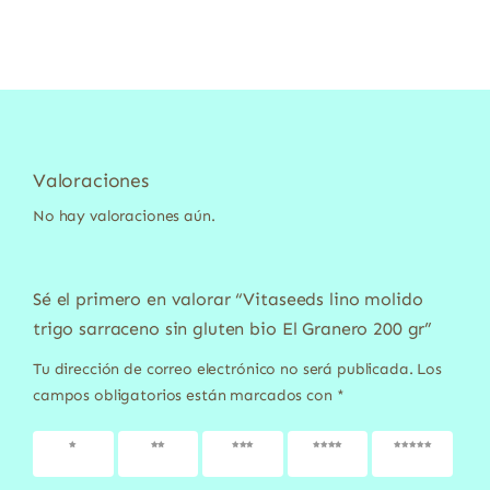
Valoraciones
No hay valoraciones aún.
Sé el primero en valorar “Vitaseeds lino molido
trigo sarraceno sin gluten bio El Granero 200 gr”
Tu dirección de correo electrónico no será publicada.
Los
campos obligatorios están marcados con
*
1 de 5
2 de 5
3 de 5
4 de 5
5 de 5
estrellas
estrellas
estrellas
estrellas
estrellas