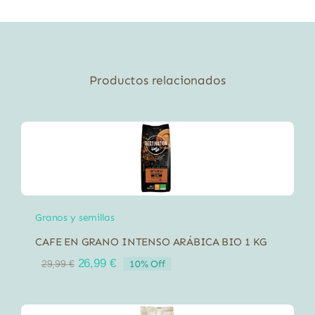
El
Granero
200
gr
Productos relacionados
cantidad
Granos y semillas
CAFE EN GRANO INTENSO ARÁBICA BIO 1 KG
El
El
26,99
€
10% Off
29,99
€
precio
precio
original
actual
era:
es: