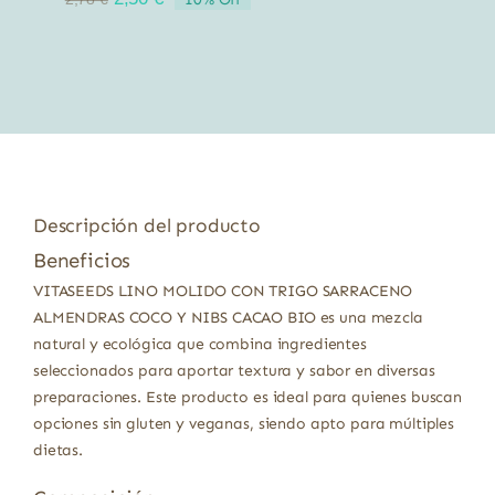
precio
precio
original
actual
era:
es:
2,78 €.
2,50 €.
Descripción del producto
Beneficios
VITASEEDS LINO MOLIDO CON TRIGO SARRACENO
ALMENDRAS COCO Y NIBS CACAO BIO es una mezcla
natural y ecológica que combina ingredientes
seleccionados para aportar textura y sabor en diversas
preparaciones. Este producto es ideal para quienes buscan
opciones sin gluten y veganas, siendo apto para múltiples
dietas.