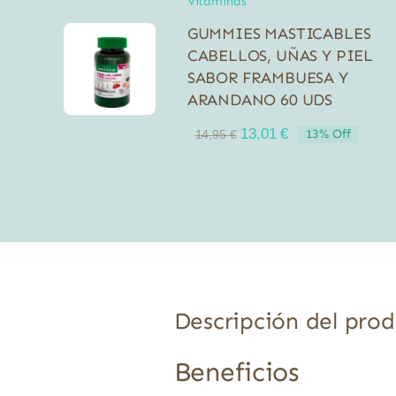
Vitaminas
GUMMIES MASTICABLES
CABELLOS, UÑAS Y PIEL
SABOR FRAMBUESA Y
ARANDANO 60 UDS
El
El
13,01
€
13% Off
14,95
€
precio
precio
original
actual
era:
es:
14,95 €.
13,01 €.
Descripción del pro
Beneficios