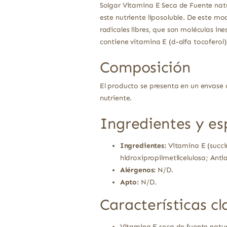
Solgar Vitamina E Seca de Fuente natu
este nutriente liposoluble. De este mo
radicales libres, que son moléculas i
contiene vitamina E (d-alfa tocoferol)
Composición
El producto se presenta en un envase 
nutriente.
Ingredientes y es
Ingredientes:
Vitamina E (succin
hidroxipropilmetilcelulosa; Anti
Alérgenos:
N/D.
Apto:
N/D.
Características cl
Vitamina E seca de fuente natur