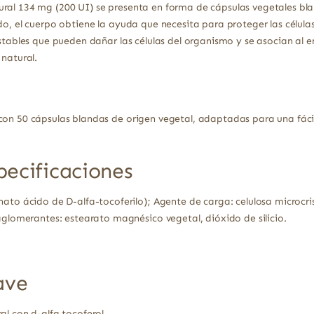
ral 134 mg (200 UI) se presenta en forma de cápsulas vegetales bla
do, el cuerpo obtiene la ayuda que necesita para proteger las célula
nestables que pueden dañar las células del organismo y se asocian a
 natural.
con 50 cápsulas blandas de origen vegetal, adaptadas para una fáci
pecificaciones
ato ácido de D-alfa-tocoferilo); Agente de carga: celulosa microcris
aglomerantes: estearato magnésico vegetal, dióxido de silicio.
ave
al con d-alfa tocoferol.