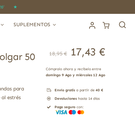
IDO26’ ★
SUPLEMENTOS
El
El
17,43
€
18,95
€
precio
preci
olgar 50
original
actua
era:
es:
18,95 €.
17,43 
Cómpralo ahora y recíbelo entre
domingo 9 Ago y miércoles 12 Ago
landas para
Envío gratis
a partir de
40 €
 al estrés
Devoluciones
hasta 14 días
Pago seguro
con: