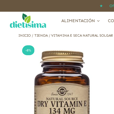
Saltar
★ Ofert
al
contenido
ALIMENTACIÓN
CO
INICIO
/
TIENDA
/
VITAMINA E SECA NATURAL SOLGAR 
-8%