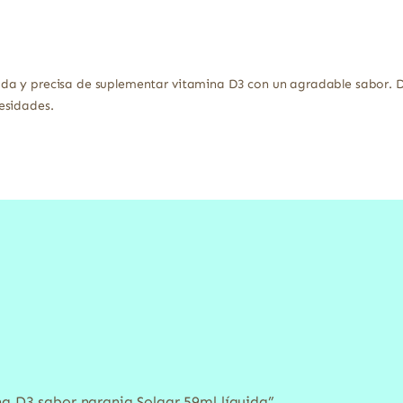
a y precisa de suplementar vitamina D3 con un agradable sabor. De
esidades.
na D3 sabor naranja Solgar 59ml líquida”