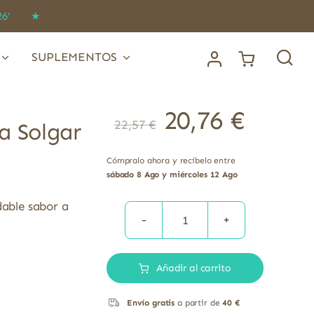
IDO26’ ★
SUPLEMENTOS
20,76
€
22,57
€
a Solgar
Cómpralo ahora y recíbelo entre
sábado 8 Ago y miércoles 12 Ago
dable sabor a
Vitamina
D3
Añadir al carrito
sabor
naranja
Envío gratis
a partir de
40 €
Solgar