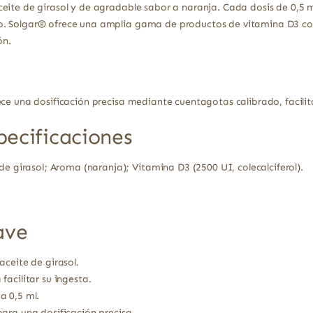
eite de girasol y de agradable sabor a naranja. Cada dosis de 0,5 
. Solgar® ofrece una amplia gama de productos de vitamina D3 con
ón.
ece una dosificación precisa mediante cuentagotas calibrado, facilit
pecificaciones
de girasol; Aroma (naranja); Vitamina D3 (2500 UI, colecalciferol).
ave
aceite de girasol.
acilitar su ingesta.
a 0,5 ml.
ara una dosificación precisa.