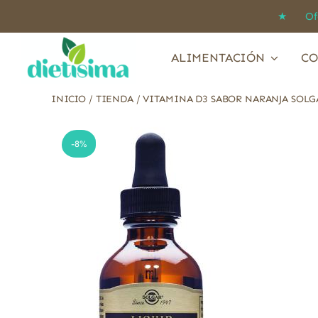
Saltar
★ Ofert
al
contenido
ALIMENTACIÓN
CO
INICIO
/
TIENDA
/
VITAMINA D3 SABOR NARANJA SOLG
-8%