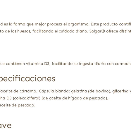
ad es la forma que mejor procesa el organismo. Este producto contr
o de los huesos, facilitando el cuidado diario. Solgar® ofrece disti
ue contienen vitamina D3, facilitando su ingesta diaria con comodida
pecificaciones
ceite de cártamo; Cápsula blanda: gelatina (de bovino), glicerina v
na D3 (colecalciferol) (de aceite de hígado de pescado).
aceite de pescado.
ave