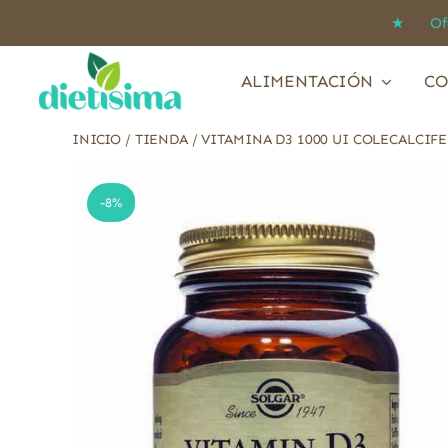
Saltar
★ Ofert
al
contenido
ALIMENTACIÓN
CO
INICIO
/
TIENDA
/
VITAMINA D3 1000 UI COLECALCIF
-8%