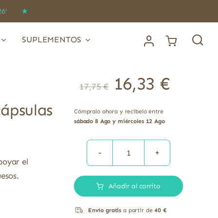
IDO26’ ★
SUPLEMENTOS
16,33
€
17,75
€
cápsulas
Cómpralo ahora y recíbelo entre
sábado 8 Ago y miércoles 12 Ago
Vitamina
poyar el
D3
esos.
Añadir al carrito
1000
UI
Envío gratis
a partir de
40 €
Colecalciferol