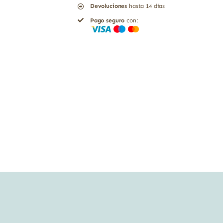
Devoluciones
hasta 14 días
Solgar
Pago seguro
con:
100
cápsulas
blandas
cantidad