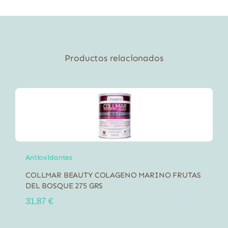
cápsulas
vegetales
cantidad
Productos relacionados
Antioxidantes
COLLMAR BEAUTY COLAGENO MARINO FRUTAS
DEL BOSQUE 275 GRS
31,87
€