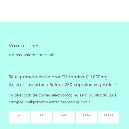
Valoraciones
No hay valoraciones aún.
Sé el primero en valorar “Vitamina C 1000mg
Ácido L-ascórbico Solgar 250 cápsulas vegetales”
Tu dirección de correo electrónico no será publicada.
Los
campos obligatorios están marcados con
*
1 de 5
2 de 5
3 de 5
4 de 5
5 de 5
estrellas
estrellas
estrellas
estrellas
estrellas