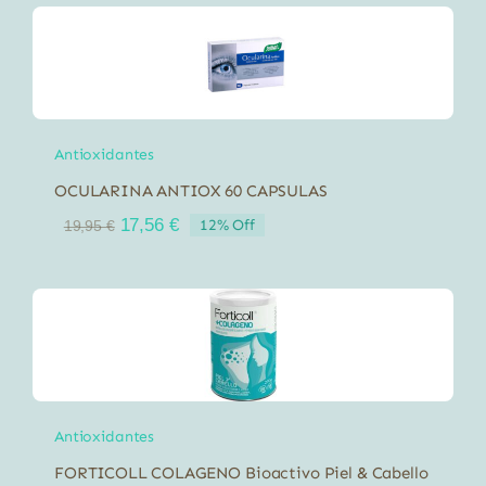
Antioxidantes
OCULARINA ANTIOX 60 CAPSULAS
El
El
17,56
€
12% Off
19,95
€
precio
precio
original
actual
era:
es:
19,95 €.
17,56 €.
Antioxidantes
FORTICOLL COLAGENO Bioactivo Piel & Cabello