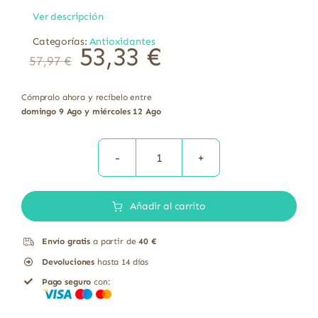
Ver descripción
Categorías:
Antioxidantes
53,33
€
57,97
€
Cómpralo ahora y recíbelo entre
domingo 9 Ago y miércoles 12 Ago
Vitamina
C
Añadir al carrito
1000mg
Ácido
Envío gratis
a partir de
40 €
L-
Devoluciones
hasta 14 días
ascórbico
Pago seguro
con:
Solgar
250