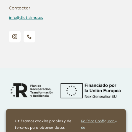
Contactar
info@dietisima.es
Financiado por la Unión Europea – NextGenerationEU. Sin embargo,
los puntos de vista y las opiniones expresadas son únicamente los del
Utilizamos cookies propias y de
Política
Configurar
autor o autores y no reflejan necesariamente los de la Unión
terceros para obtener datos
de
Europea o la Comisión Europea. Ni la Unión Europea ni la Comisión