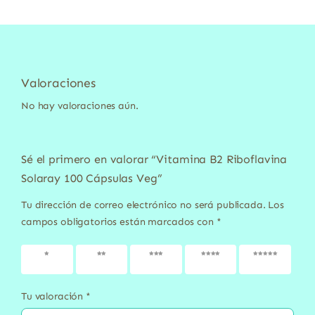
Valoraciones
No hay valoraciones aún.
Sé el primero en valorar “Vitamina B2 Riboflavina
Solaray 100 Cápsulas Veg”
Tu dirección de correo electrónico no será publicada.
Los
campos obligatorios están marcados con
*
1 de 5
2 de 5
3 de 5
4 de 5
5 de 5
estrellas
estrellas
estrellas
estrellas
estrellas
Tu valoración
*