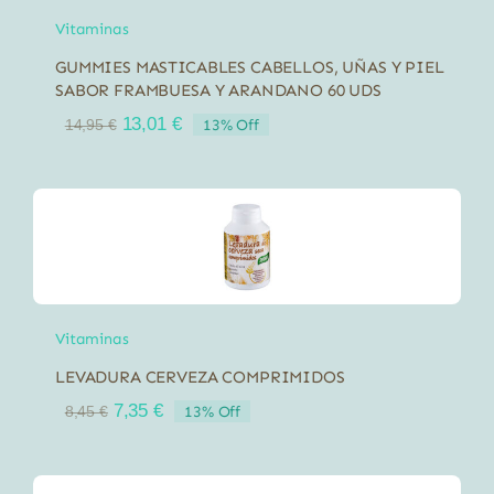
Vitaminas
GUMMIES MASTICABLES CABELLOS, UÑAS Y PIEL
SABOR FRAMBUESA Y ARANDANO 60 UDS
El
El
13,01
€
13% Off
14,95
€
precio
precio
original
actual
era:
es:
14,95 €.
13,01 €.
Vitaminas
LEVADURA CERVEZA COMPRIMIDOS
El
El
7,35
€
13% Off
8,45
€
precio
precio
original
actual
era:
es: