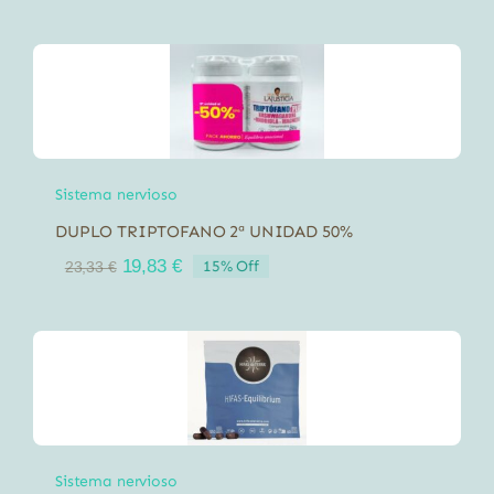
Sistema nervioso
DUPLO TRIPTOFANO 2ª UNIDAD 50%
El
El
19,83
€
15% Off
23,33
€
precio
precio
original
actual
era:
es:
23,33 €.
19,83 €.
Sistema nervioso