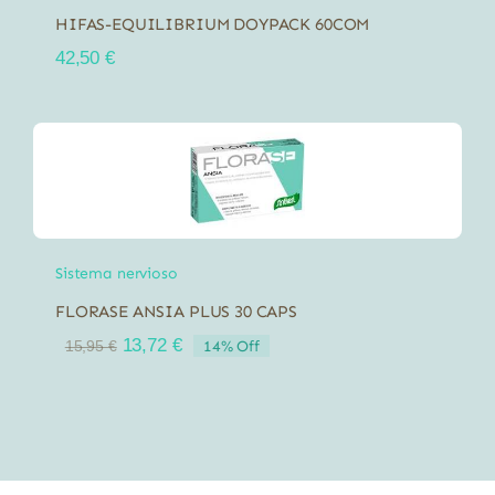
HIFAS-EQUILIBRIUM DOYPACK 60COM
42,50
€
Sistema nervioso
FLORASE ANSIA PLUS 30 CAPS
El
El
13,72
€
14% Off
15,95
€
precio
precio
original
actual
era:
es:
15,95 €.
13,72 €.