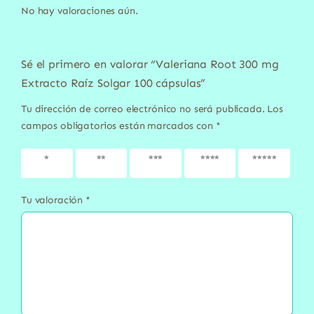
No hay valoraciones aún.
Sé el primero en valorar “Valeriana Root 300 mg
Extracto Raíz Solgar 100 cápsulas”
Tu dirección de correo electrónico no será publicada.
Los
campos obligatorios están marcados con
*
1 de 5
2 de 5
3 de 5
4 de 5
5 de 5
estrellas
estrellas
estrellas
estrellas
estrellas
Tu valoración
*