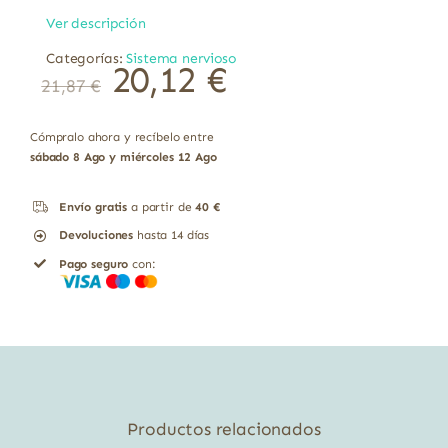
Ver descripción
Categorías:
Sistema nervioso
El
El
20,12
€
21,87
€
precio
precio
original
actual
era:
es:
21,87 €.
20,12 €.
Cómpralo ahora y recíbelo entre
sábado 8 Ago y miércoles 12 Ago
Envío gratis
a partir de
40 €
Devoluciones
hasta 14 días
Pago seguro
con:
Productos relacionados