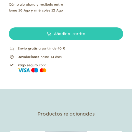
Cómpralo ahora y recíbelo entre
lunes 10 Ago y miércoles 12 Ago
Ultimate
Calma
Añadir al carrito
Diaria
Envío gratis
a partir de
40 €
complejo
Devoluciones
hasta 14 días
vitaminas
Pago seguro
con:
B
Solgar
30
cápsulas
cantidad
Productos relacionados