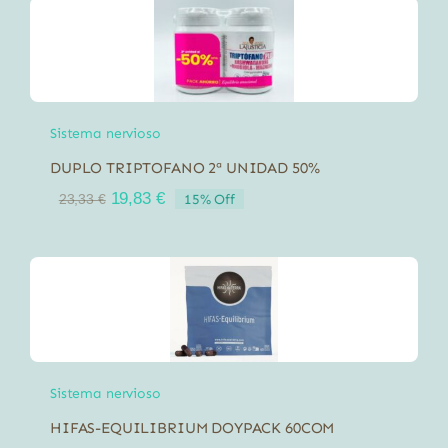
Sistema nervioso
DUPLO TRIPTOFANO 2ª UNIDAD 50%
El
El
19,83
€
15% Off
23,33
€
precio
precio
original
actual
era:
es:
23,33 €.
19,83 €.
Sistema nervioso
HIFAS-EQUILIBRIUM DOYPACK 60COM