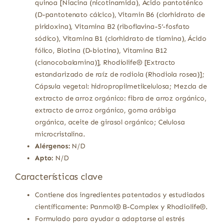
quinoa [Niacina (nicotinamida), Ácido pantoténico
(D-pantotenato cálcico), Vitamin B6 (clorhidrato de
piridoxina), Vitamina B2 (riboflavina-5’-fosfato
sódico), Vitamina B1 (clorhidrato de tiamina), Ácido
fólico, Biotina (D-biotina), Vitamina B12
(cianocobalamina)], Rhodiolife® [Extracto
estandarizado de raíz de rodiola (Rhodiola rosea)];
Cápsula vegetal: hidropropilmetilcelulosa; Mezcla de
extracto de arroz orgánico: fibra de arroz orgánico,
extracto de arroz orgánico, goma arábiga
orgánica, aceite de girasol orgánico; Celulosa
microcristalina.
Alérgenos:
N/D
Apto:
N/D
Características clave
Contiene dos ingredientes patentados y estudiados
científicamente: Panmol® B-Complex y Rhodiolife®.
Formulado para ayudar a adaptarse al estrés