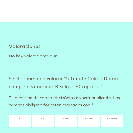
Valoraciones
No hay valoraciones aún.
Sé el primero en valorar “Ultimate Calma Diaria
complejo vitaminas B Solgar 30 cápsulas”
Tu dirección de correo electrónico no será publicada.
Los
campos obligatorios están marcados con
*
1 de 5
2 de 5
3 de 5
4 de 5
5 de 5
estrellas
estrellas
estrellas
estrellas
estrellas