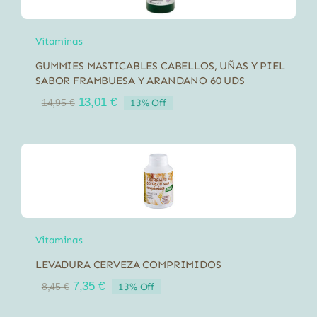
Vitaminas
GUMMIES MASTICABLES CABELLOS, UÑAS Y PIEL
SABOR FRAMBUESA Y ARANDANO 60 UDS
El
El
13,01
€
13% Off
14,95
€
precio
precio
original
actual
era:
es:
14,95 €.
13,01 €.
Vitaminas
LEVADURA CERVEZA COMPRIMIDOS
El
El
7,35
€
13% Off
8,45
€
precio
precio
original
actual