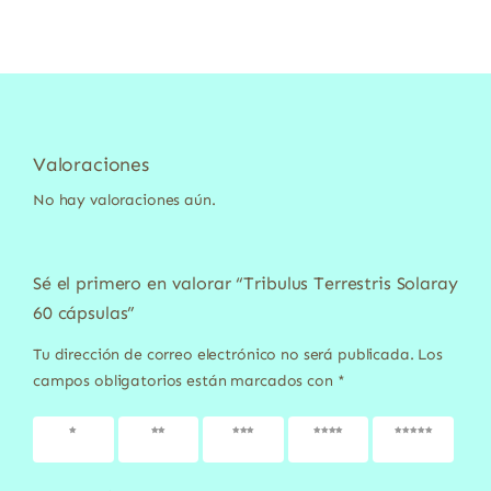
Valoraciones
No hay valoraciones aún.
Sé el primero en valorar “Tribulus Terrestris Solaray
60 cápsulas”
Tu dirección de correo electrónico no será publicada.
Los
campos obligatorios están marcados con
*
1 de 5
2 de 5
3 de 5
4 de 5
5 de 5
estrellas
estrellas
estrellas
estrellas
estrellas