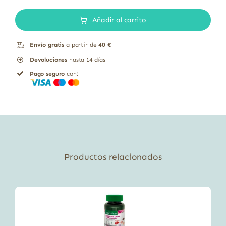
Terrestris
Añadir al carrito
Solaray
60
Envío gratis
a partir de
40 €
cápsulas
Devoluciones
hasta 14 días
cantidad
Pago seguro
con:
Productos relacionados