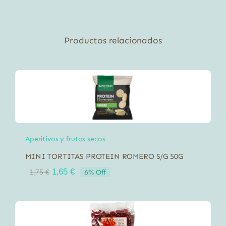
El
Granero
60g
Productos relacionados
cantidad
Aperitivos y frutos secos
MINI TORTITAS PROTEIN ROMERO S/G 50G
El
El
1,65
€
6% Off
1,75
€
precio
precio
original
actual
era:
es:
1,75 €.
1,65 €.