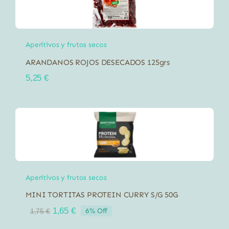
Aperitivos y frutos secos
ARANDANOS ROJOS DESECADOS 125grs
5,25
€
Aperitivos y frutos secos
MINI TORTITAS PROTEIN CURRY S/G 50G
El
El
1,65
€
6% Off
1,75
€
precio
precio