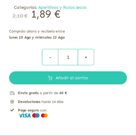
Categorías:
Aperitivos y frutos secos
1,89
€
2,10
€
Cómpralo ahora y recíbelo entre
lunes 10 Ago y miércoles 12 Ago
Tortitas
extrafinas
Añadir al carrito
arroz
integral
Envío gratis
a partir de
40 €
chia
Devoluciones
hasta 14 días
quinoa
Pago seguro
con:
sin
gluten
bio