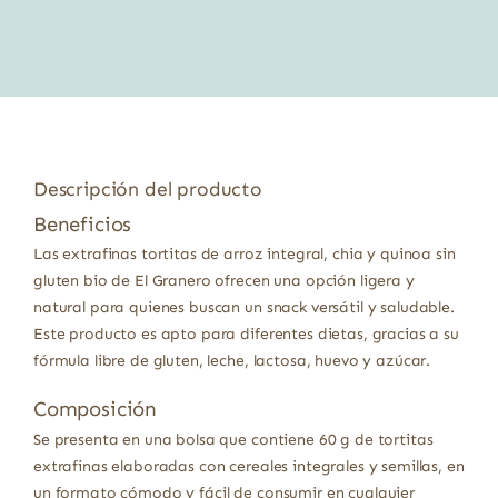
original
actual
era:
es:
1,75 €.
1,65 €.
Descripción del producto
Beneficios
Las extrafinas tortitas de arroz integral, chia y quinoa sin
gluten bio de El Granero ofrecen una opción ligera y
natural para quienes buscan un snack versátil y saludable.
Este producto es apto para diferentes dietas, gracias a su
fórmula libre de gluten, leche, lactosa, huevo y azúcar.
Composición
Se presenta en una bolsa que contiene 60 g de tortitas
extrafinas elaboradas con cereales integrales y semillas, en
un formato cómodo y fácil de consumir en cualquier