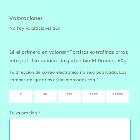
Valoraciones
No hay valoraciones aún.
Sé el primero en valorar “Tortitas extrafinas arroz
integral chia quinoa sin gluten bio El Granero 60g”
Tu dirección de correo electrónico no será publicada.
Los
campos obligatorios están marcados con
*
1 de 5
2 de 5
3 de 5
4 de 5
5 de 5
estrellas
estrellas
estrellas
estrellas
estrellas
Tu valoración
*