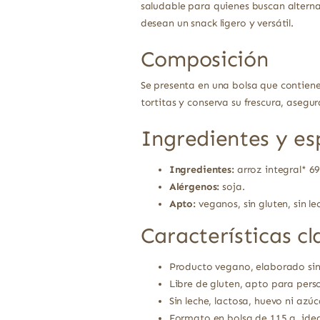
saludable para quienes buscan alternat
desean un snack ligero y versátil.
Composición
Se presenta en una bolsa que contiene
tortitas y conserva su frescura, ase
Ingredientes y es
Ingredientes:
arroz integral* 69
Alérgenos:
soja.
Apto:
veganos, sin gluten, sin lec
Características cl
Producto vegano, elaborado sin
Libre de gluten, apto para perso
Sin leche, lactosa, huevo ni azú
Formato en bolsa de 115 g, idea