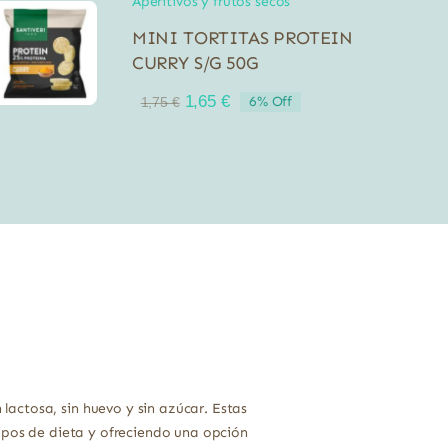
Aperitivos y frutos secos
MINI TORTITAS PROTEIN
CURRY S/G 50G
El
El
1,65
€
6% Off
1,75
€
precio
precio
original
actual
era:
es:
1,75 €.
1,65 €.
actosa, sin huevo y sin azúcar. Estas
tipos de dieta y ofreciendo una opción