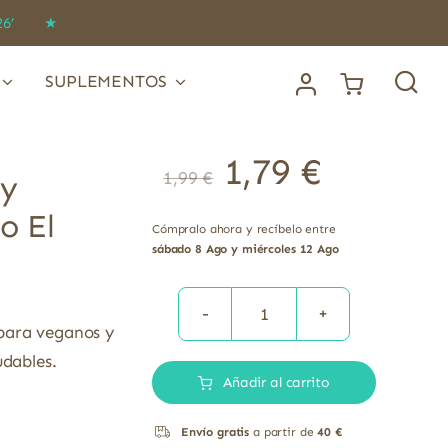
IDO26’ ★
SUPLEMENTOS
1,79
€
1,99
€
 y
io El
Cómpralo ahora y recíbelo entre
sábado 8 Ago y miércoles 12 Ago
Tortitas
 para veganos y
de
udables.
Añadir al carrito
arroz
integral
Envío gratis
a partir de
40 €
y