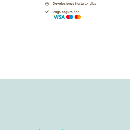
Devoluciones
hasta 14 días
lentejas
Pago seguro
con:
rojas
sin
gluten
bio
El
Granero
bolsa
cantidad