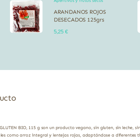
Aperitivos y frutos secos
ARANDANOS ROJOS
DESECADOS 125grs
5,25
€
ducto
EN BIO, 115 g son un producto vegano, sin gluten, sin leche, sin l
les como arroz integral y lentejas rojas, adaptándose a diferentes 