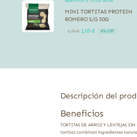
Aperitivos y frutos secos
MINI TORTITAS PROTEIN
ROMERO S/G 50G
El
El
1,65
€
6% Off
1,75
€
precio
precio
original
actual
era:
es:
1,75 €.
1,65 €.
Descripción del pro
Beneficios
TORTITAS DE ARROZ Y LENTEJAS SIN GLUT
tortitas combinan ingredientes natura