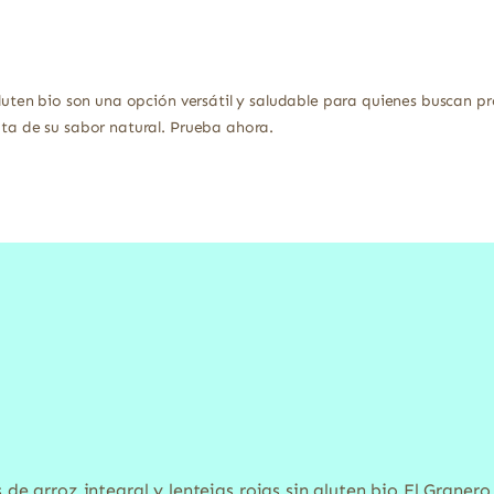
 gluten bio son una opción versátil y saludable para quienes buscan p
uta de su sabor natural. Prueba ahora.
 de arroz integral y lentejas rojas sin gluten bio El Granero