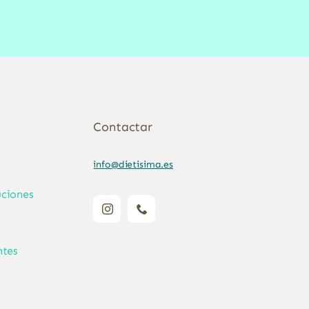
Contactar
info@dietisima.es
ciones
ntes