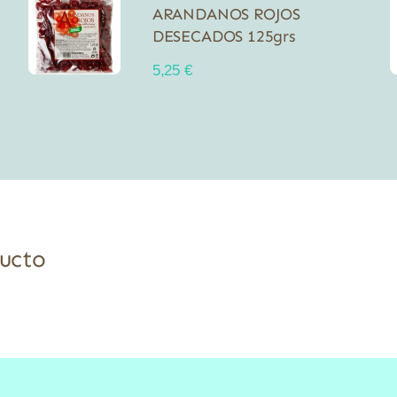
ARANDANOS ROJOS
DESECADOS 125grs
5,25
€
ducto