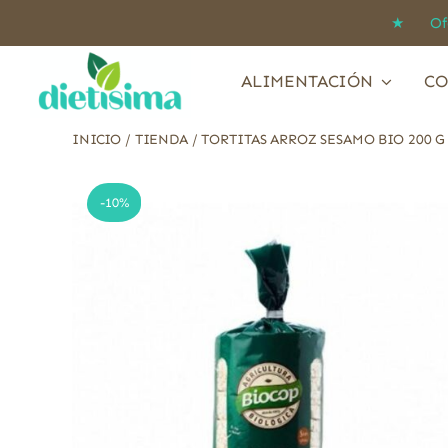
Saltar
★ Ofert
al
contenido
ALIMENTACIÓN
CO
INICIO
/
TIENDA
/
TORTITAS ARROZ SESAMO BIO 200 G
-10%