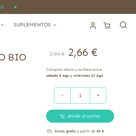
IDO26’ ★
SUPLEMENTOS
2,66
€
2,95
€
O BIO
Cómpralo ahora y recíbelo entre
sábado 8 Ago y miércoles 12 Ago
TORTITAS
ARROZ
Añadir al carrito
SESAMO
BIO
Envío gratis
a partir de
40 €
200