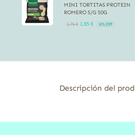
MINI TORTITAS PROTEIN
ROMERO S/G 50G
El
El
1,65
€
6% Off
1,75
€
precio
precio
original
actual
era:
es:
1,75 €.
1,65 €.
Descripción del pro