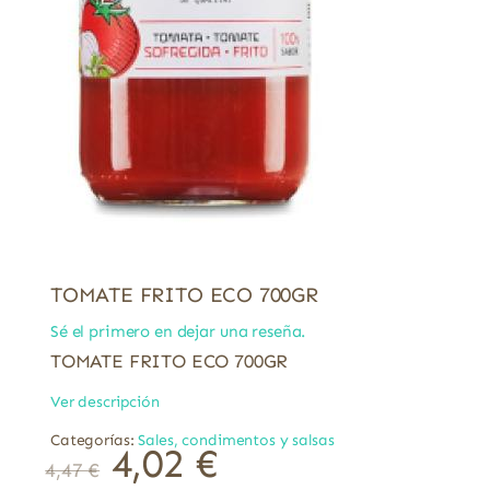
TOMATE FRITO ECO 700GR
Sé el primero en dejar una reseña.
TOMATE FRITO ECO 700GR
Ver descripción
Categorías:
Sales, condimentos y salsas
El
El
4,02
€
4,47
€
precio
precio