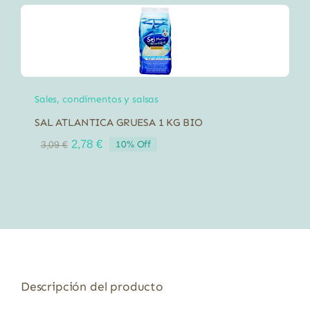
Sales, condimentos y salsas
SAL ATLANTICA GRUESA 1 KG BIO
El
El
2,78
€
10% Off
3,09
€
precio
precio
original
actual
era:
es:
3,09 €.
2,78 €.
Descripción del producto