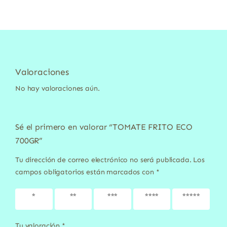
Valoraciones
No hay valoraciones aún.
Sé el primero en valorar “TOMATE FRITO ECO
700GR”
Tu dirección de correo electrónico no será publicada.
Los
campos obligatorios están marcados con
*
1 de 5
2 de 5
3 de 5
4 de 5
5 de 5
estrellas
estrellas
estrellas
estrellas
estrellas
Tu valoración
*