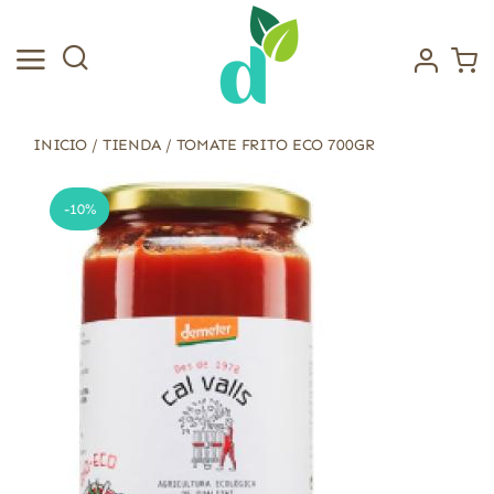
Saltar
al
contenido
INICIO
/
TIENDA
/
TOMATE FRITO ECO 700GR
-10%