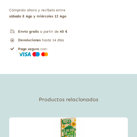
original
actual
era:
es:
4,47 €.
4,02 €.
Cómpralo ahora y recíbelo entre
sábado 8 Ago y miércoles 12 Ago
Envío gratis
a partir de
40 €
Devoluciones
hasta 14 días
Pago seguro
con:
Productos relacionados