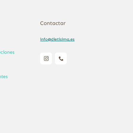
Contactar
info@dietisima.es
ciones
ntes