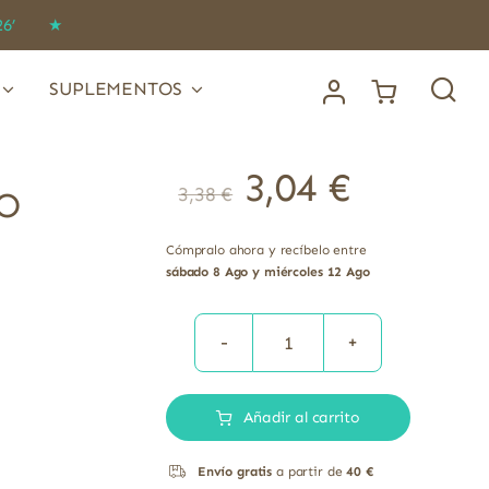
IDO26’ ★
SUPLEMENTOS
3,04
€
3,38
€
O
Cómpralo ahora y recíbelo entre
sábado 8 Ago y miércoles 12 Ago
TOMATE
ENTERO
Añadir al carrito
PELADO
660GRS
Envío gratis
a partir de
40 €
cantidad