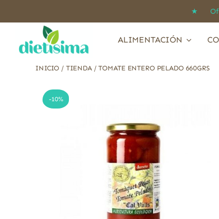
Saltar
★ Ofert
al
contenido
ALIMENTACIÓN
CO
INICIO
/
TIENDA
/
TOMATE ENTERO PELADO 660GRS
-10%