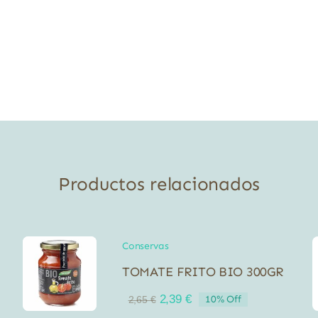
Productos relacionados
Conservas
TOMATE FRITO BIO 300GR
El
El
2,39
€
10% Off
2,65
€
precio
precio