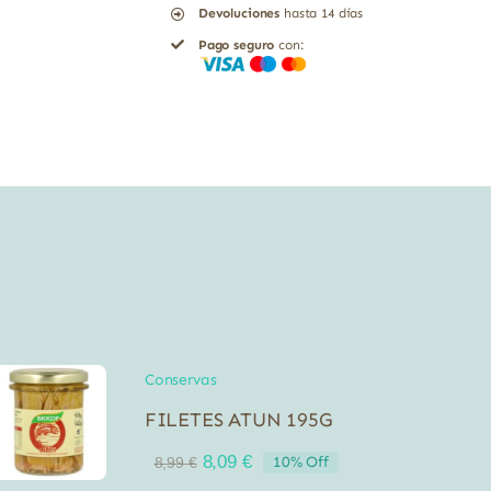
Devoluciones
hasta 14 días
Pago seguro
con:
Conservas
FILETES ATUN 195G
El
El
8,09
€
10% Off
8,99
€
precio
precio