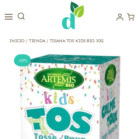
Saltar
al
contenido
INICIO
/
TIENDA
/
TISANA TOS KIDS BIO 30G
-10%