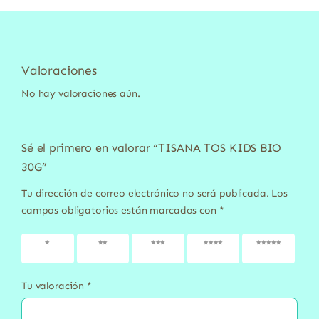
Valoraciones
No hay valoraciones aún.
Sé el primero en valorar “TISANA TOS KIDS BIO
30G”
Tu dirección de correo electrónico no será publicada.
Los
campos obligatorios están marcados con
*
1 de 5
2 de 5
3 de 5
4 de 5
5 de 5
estrellas
estrellas
estrellas
estrellas
estrellas
Tu valoración
*