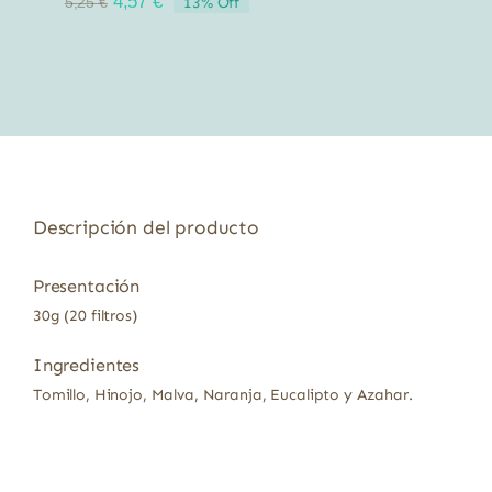
El
El
4,57
€
13% Off
5,25
€
precio
precio
original
actual
era:
es:
5,25 €.
4,57 €.
Descripción del producto
Presentación
30g (20 filtros)
Ingredientes
Tomillo, Hinojo, Malva, Naranja, Eucalipto y Azahar.