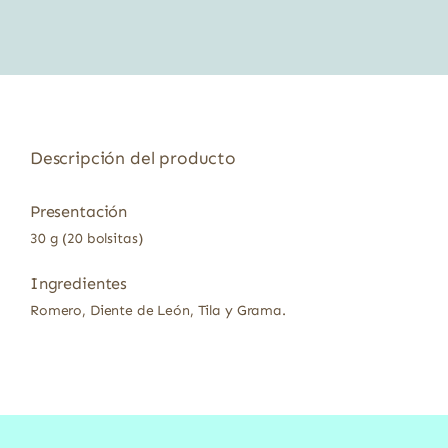
era:
es:
5,25 €.
4,57 €.
Descripción del producto
Presentación
30 g (20 bolsitas)
Ingredientes
Romero, Diente de León, Tila y Grama.