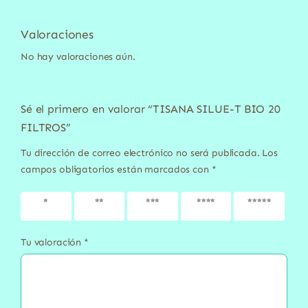
Valoraciones
No hay valoraciones aún.
Sé el primero en valorar “TISANA SILUE-T BIO 20
FILTROS”
Tu dirección de correo electrónico no será publicada.
Los
campos obligatorios están marcados con
*
1 de 5
2 de 5
3 de 5
4 de 5
5 de 5
estrellas
estrellas
estrellas
estrellas
estrellas
Tu valoración
*