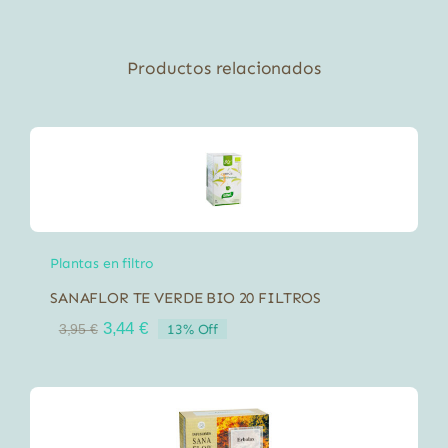
Productos relacionados
Plantas en filtro
SANAFLOR TE VERDE BIO 20 FILTROS
El
El
3,44
€
13% Off
3,95
€
precio
precio
original
actual
era:
es:
3,95 €.
3,44 €.