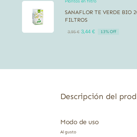
Plantas en filtro
SANAFLOR TE VERDE BIO 2
FILTROS
El
El
3,44
€
13% Off
3,95
€
precio
precio
original
actual
era:
es:
3,95 €.
3,44 €.
Descripción del pro
Modo de uso
Al gusto