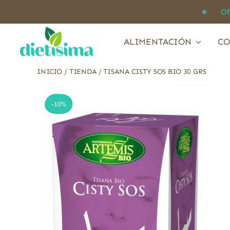
Saltar
★ Ofert
al
contenido
ALIMENTACIÓN
CO
INICIO
/
TIENDA
/
TISANA CISTY SOS BIO 30 GRS
-10%