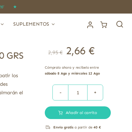
IDO26’ ★
SUPLEMENTOS
2,66
€
2,95
€
0 GRS
Cómpralo ahora y recíbelo entre
sábado 8 Ago y miércoles 12 Ago
atir los
ades
calmarán el
TISANA
CISTY
Añadir al carrito
SOS
BIO
Envío gratis
a partir de
40 €
30