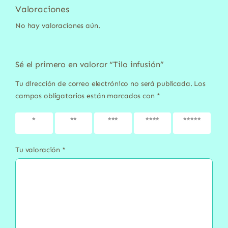
Valoraciones
No hay valoraciones aún.
Sé el primero en valorar “Tilo infusión”
Tu dirección de correo electrónico no será publicada.
Los
campos obligatorios están marcados con
*
1 de 5
2 de 5
3 de 5
4 de 5
5 de 5
estrellas
estrellas
estrellas
estrellas
estrellas
Tu valoración
*