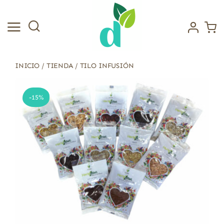
Saltar
al
contenido
INICIO
/
TIENDA
/
TILO INFUSIÓN
-15%