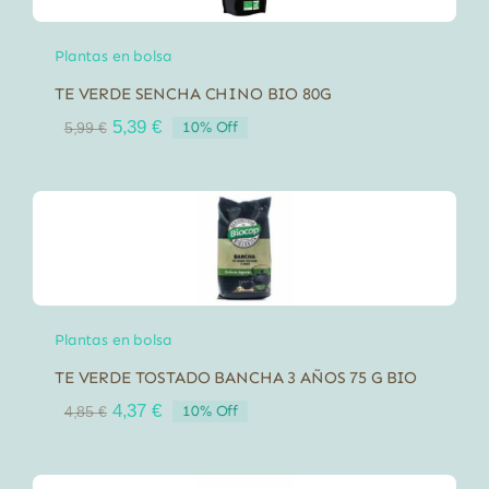
Plantas en bolsa
TE VERDE SENCHA CHINO BIO 80G
El
El
5,39
€
10% Off
5,99
€
precio
precio
original
actual
era:
es:
5,99 €.
5,39 €.
Plantas en bolsa
TE VERDE TOSTADO BANCHA 3 AÑOS 75 G BIO
El
El
4,37
€
10% Off
4,85
€
precio
precio
original
actual
era:
es: