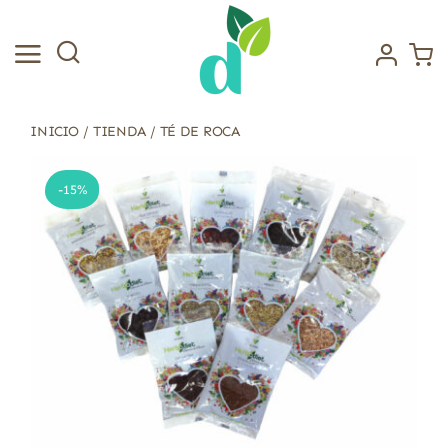
Saltar
al
contenido
INICIO
/
TIENDA
/
TÉ DE ROCA
-15%