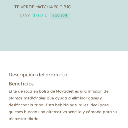
TE VERDE MATCHA 50 G BIO
El
El
10,62
€
10% Off
11,80
€
precio
precio
original
actual
era:
es:
11,80 €.
10,62 €.
Descripción del producto
Beneficios
El té de roca en bolsa de Novadiet es una infusión de
plantas medicinales que ayuda a eliminar gases y
deshinchar la tripa. Esta bebida natural es ideal para
quienes buscan una alternativa sencilla y cómoda para su
bienestar diario.