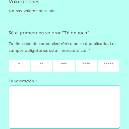
Valoraciones
No hay valoraciones aún.
Sé el primero en valorar “Té de roca”
Tu dirección de correo electrónico no será publicada.
Los
campos obligatorios están marcados con
*
1 de 5
2 de 5
3 de 5
4 de 5
5 de 5
estrellas
estrellas
estrellas
estrellas
estrellas
Tu valoración
*