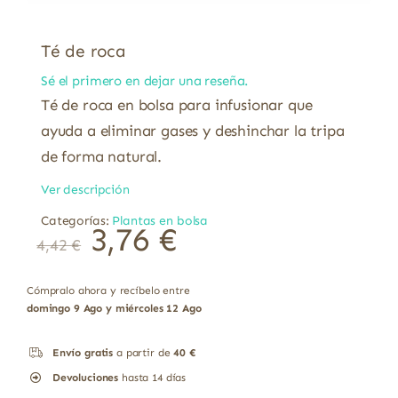
Té de roca
Sé el primero en dejar una reseña.
Té de roca en bolsa para infusionar que
ayuda a eliminar gases y deshinchar la tripa
de forma natural.
Ver descripción
Categorías:
Plantas en bolsa
El
El
3,76
€
4,42
€
precio
precio
original
actual
era:
es:
4,42 €.
3,76 €.
Cómpralo ahora y recíbelo entre
domingo 9 Ago y miércoles 12 Ago
Envío gratis
a partir de
40 €
Devoluciones
hasta 14 días