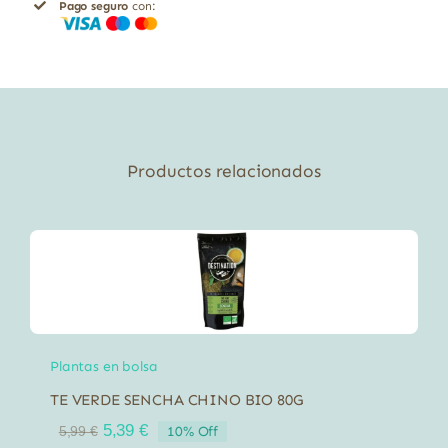
Pago seguro
con:
Productos relacionados
Plantas en bolsa
TE VERDE SENCHA CHINO BIO 80G
El
El
5,39
€
10% Off
5,99
€