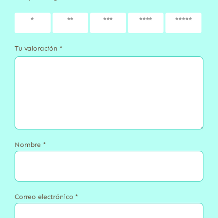
1 de 5
2 de 5
3 de 5
4 de 5
5 de 5
estrellas
estrellas
estrellas
estrellas
estrellas
Tu valoración
*
Nombre
*
Correo electrónico
*