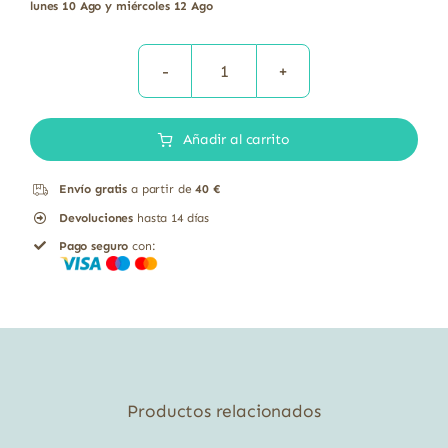
lunes 10 Ago y miércoles 12 Ago
Tamari
de
Añadir al carrito
soja
salsa
Envío gratis
a partir de
40 €
ecológica
Devoluciones
hasta 14 días
Naturgreen
Pago seguro
con:
500
ml
cantidad
Productos relacionados