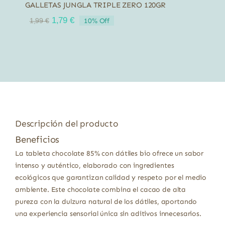
GALLETAS JUNGLA TRIPLE ZERO 120GR
El
El
1,79
€
10% Off
1,99
€
precio
precio
original
actual
era:
es:
1,99 €.
1,79 €.
Descripción del producto
Beneficios
La tableta chocolate 85% con dátiles bio ofrece un sabor
intenso y auténtico, elaborado con ingredientes
ecológicos que garantizan calidad y respeto por el medio
ambiente. Este chocolate combina el cacao de alta
pureza con la dulzura natural de los dátiles, aportando
una experiencia sensorial única sin aditivos innecesarios.