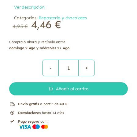
Ver descripción
Categorías:
Repostería y chocolates
4,46
€
4,95
€
Cómpralo ahora y recíbelo entre
domingo 9 Ago y miércoles 12 Ago
Tableta
chocolate
Añadir al carrito
85%
con
Envío gratis
a partir de
40 €
dátiles
Devoluciones
hasta 14 días
bio
Pago seguro
con:
Sol
Natural