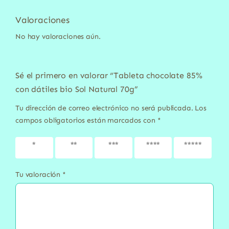
Valoraciones
No hay valoraciones aún.
Sé el primero en valorar “Tableta chocolate 85%
con dátiles bio Sol Natural 70g”
Tu dirección de correo electrónico no será publicada.
Los
campos obligatorios están marcados con
*
1 de 5
2 de 5
3 de 5
4 de 5
5 de 5
estrellas
estrellas
estrellas
estrellas
estrellas
Tu valoración
*