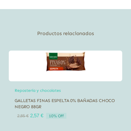
70g
cantidad
Productos relacionados
Repostería y chocolates
GALLETAS FINAS ESPELTA 0% BAÑADAS CHOCO
NEGRO 88GR
El
El
2,57
€
10% Off
2,85
€
precio
precio
original
actual