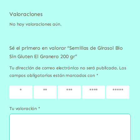
Valoraciones
No hay valoraciones aún.
Sé el primero en valorar “Semillas de Girasol Bio
Sin Gluten El Granero 200 gr”
Tu dirección de correo electrónico no será publicada.
Los
campos obligatorios están marcados con
*
1 de 5
2 de 5
3 de 5
4 de 5
5 de 5
estrellas
estrellas
estrellas
estrellas
estrellas
Tu valoración
*