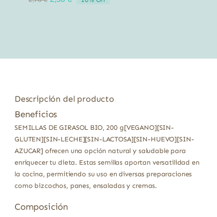
precio
precio
original
actual
era:
es:
2,78 €.
2,50 €.
Descripción del producto
Beneficios
SEMILLAS DE GIRASOL BIO, 200 g[VEGANO][SIN-
GLUTEN][SIN-LECHE][SIN-LACTOSA][SIN-HUEVO][SIN-
AZUCAR] ofrecen una opción natural y saludable para
enriquecer tu dieta. Estas semillas aportan versatilidad en
la cocina, permitiendo su uso en diversas preparaciones
como bizcochos, panes, ensaladas y cremas.
Composición