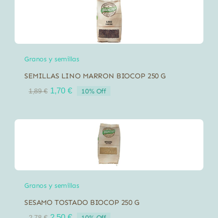
29,99 €.
26,99 €.
Granos y semillas
SEMILLAS LINO MARRON BIOCOP 250 G
El
El
1,70
€
10% Off
1,89
€
precio
precio
original
actual
era:
es:
1,89 €.
1,70 €.
Granos y semillas
SESAMO TOSTADO BIOCOP 250 G
El
El
2,50
€
10% Off
2,78
€