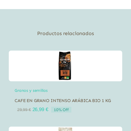
200
gr
cantidad
Productos relacionados
Granos y semillas
CAFE EN GRANO INTENSO ARÁBICA BIO 1 KG
El
El
26,99
€
10% Off
29,99
€
precio
precio
original
actual
era:
es: