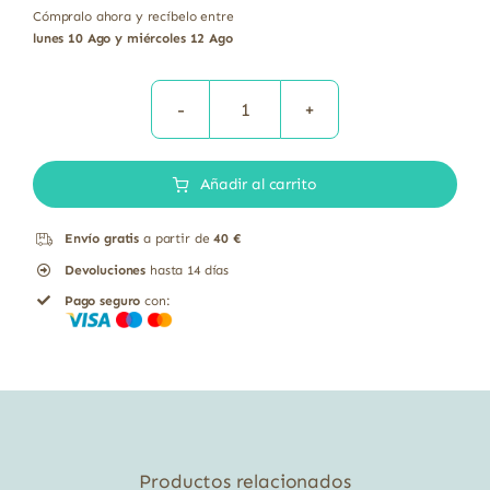
Cómpralo ahora y recíbelo entre
lunes 10 Ago y miércoles 12 Ago
Semillas
de
Añadir al carrito
Chía
Bio
Envío gratis
a partir de
40 €
Sin
Devoluciones
hasta 14 días
Gluten
Pago seguro
con:
El
Granero
400
gr
cantidad
Productos relacionados