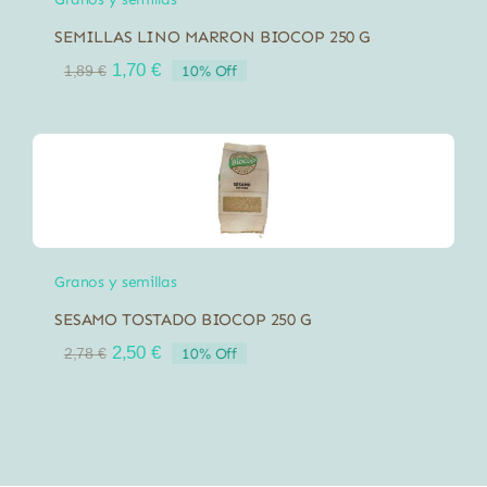
SEMILLAS LINO MARRON BIOCOP 250 G
El
El
1,70
€
10% Off
1,89
€
precio
precio
original
actual
era:
es:
1,89 €.
1,70 €.
Granos y semillas
SESAMO TOSTADO BIOCOP 250 G
El
El
2,50
€
10% Off
2,78
€
precio
precio
original
actual
era:
es:
2,78 €.
2,50 €.