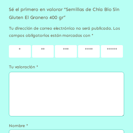
Sé el primero en valorar “Semillas de Chía Bio Sin
Gluten El Granero 400 gr”
Tu dirección de correo electrónico no será publicada.
Los
campos obligatorios están marcados con
*
1 de 5
2 de 5
3 de 5
4 de 5
5 de 5
estrellas
estrellas
estrellas
estrellas
estrellas
Tu valoración
*
Nombre
*