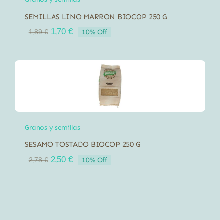
SEMILLAS LINO MARRON BIOCOP 250 G
El
El
1,70
€
10% Off
1,89
€
precio
precio
original
actual
era:
es:
1,89 €.
1,70 €.
Granos y semillas
SESAMO TOSTADO BIOCOP 250 G
El
El
2,50
€
10% Off
2,78
€
precio
precio
original
actual
era:
es:
2,78 €.
2,50 €.