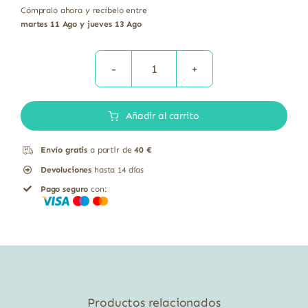
Cómpralo ahora y recíbelo entre
martes 11 Ago y jueves 13 Ago
Semillas
de
Añadir al carrito
Calabaza
Bio
Envío gratis
a partir de
40 €
Sin
Devoluciones
hasta 14 días
Gluten
Pago seguro
con:
El
Granero
450
gr
cantidad
Productos relacionados