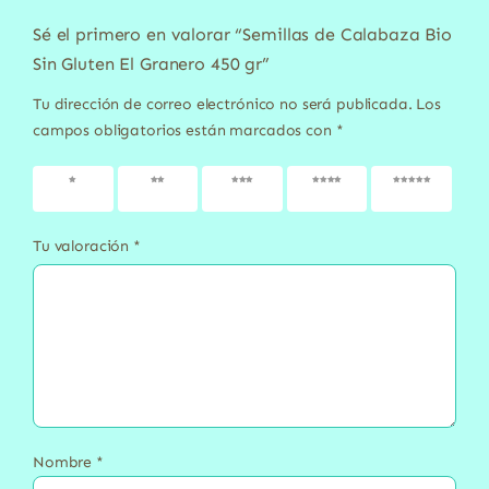
Sé el primero en valorar “Semillas de Calabaza Bio
Sin Gluten El Granero 450 gr”
Tu dirección de correo electrónico no será publicada.
Los
campos obligatorios están marcados con
*
1 de 5
2 de 5
3 de 5
4 de 5
5 de 5
estrellas
estrellas
estrellas
estrellas
estrellas
Tu valoración
*
Nombre
*