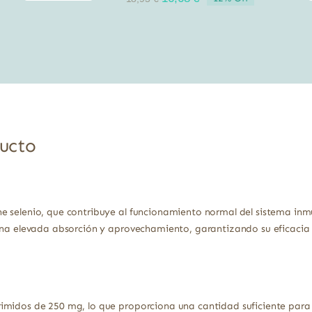
precio
precio
original
actual
era:
es:
18,95 €.
16,68 €.
ducto
e selenio, que contribuye al funcionamiento normal del sistema inm
una elevada absorción y aprovechamiento, garantizando su eficacia y
imidos de 250 mg, lo que proporciona una cantidad suficiente para 