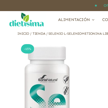
Saltar
★ Ofert
al
contenido
ALIMENTACIÓN
CO
INICIO
/
TIENDA
/
SELENIO L-SELENIOMETIONINA LI
-15%