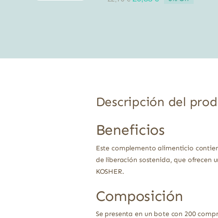
precio
precio
original
actual
era:
es:
22,70 €.
20,88 €.
Descripción del pro
Beneficios
Este complemento alimenticio contien
de liberación sostenida, que ofrecen 
KOSHER.
Composición
Se presenta en un bote con 200 compr