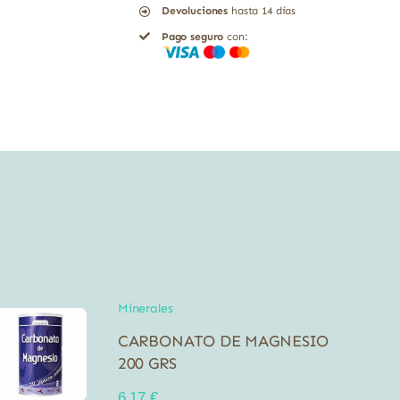
Devoluciones
hasta 14 días
Soria
Pago seguro
con:
Natural
200
comprimidos
cantidad
Minerales
CARBONATO DE MAGNESIO
200 GRS
6,17
€