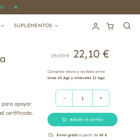
IDO26’ ★
SUPLEMENTOS
22,10
€
26,00
€
na
Cómpralo ahora y recíbelo entre
lunes 10 Ago y miércoles 12 Ago
Selenio
a para apoyar
L-
d certificada.
Añadir al carrito
seleniometionina
liberación
Envío gratis
a partir de
40 €
sostenida