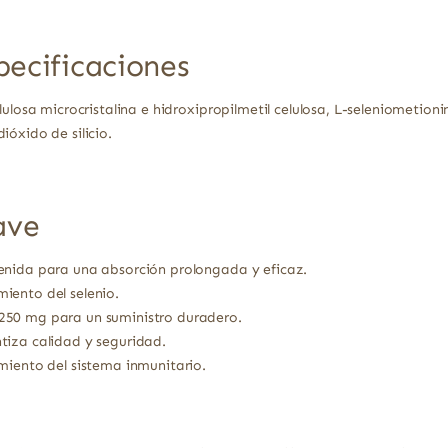
pecificaciones
lulosa microcristalina e hidroxipropilmetil celulosa, L-seleniometion
óxido de silicio.
ave
enida para una absorción prolongada y eficaz.
iento del selenio.
250 mg para un suministro duradero.
tiza calidad y seguridad.
miento del sistema inmunitario.