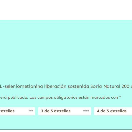
o L-seleniometionina liberación sostenida Soria Natural 20
será publicada.
Los campos obligatorios están marcados con
*
strellas
3 de 5 estrellas
4 de 5 estrellas