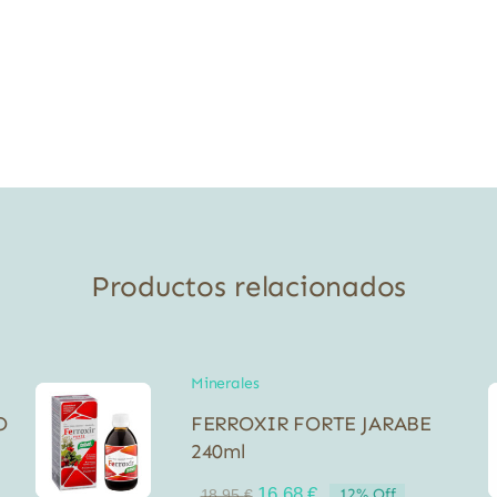
Productos relacionados
Minerales
O
FERROXIR FORTE JARABE
240ml
El
El
16,68
€
12% Off
18,95
€