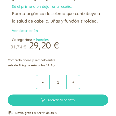
Sé el primero en dejar una reseña.
Forma orgánica de selenio que contribuye a
la salud de cabello, uñas y función tiroidea.
Ver descripción
Categorías:
Minerales
29,20
€
31,74
€
Cómpralo ahora y recíbelo entre
sábado 8 Ago y miércoles 12 Ago
Selenio
200mcg
Añadir al carrito
L-
selenometionina
Envío gratis
a partir de
40 €
Sin