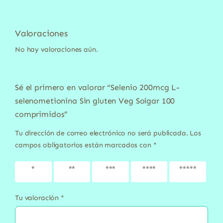
Valoraciones
No hay valoraciones aún.
Sé el primero en valorar “Selenio 200mcg L-
selenometionina Sin gluten Veg Solgar 100
comprimidos”
Tu dirección de correo electrónico no será publicada.
Los
campos obligatorios están marcados con
*
1 de 5
2 de 5
3 de 5
4 de 5
5 de 5
estrellas
estrellas
estrellas
estrellas
estrellas
Tu valoración
*