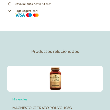
Devoluciones
hasta 14 días
gluten
Pago seguro
con:
Veg
Solgar
100
comprimidos
cantidad
Productos relacionados
Minerales
MAGNESIO CITRATO POLVO 108G