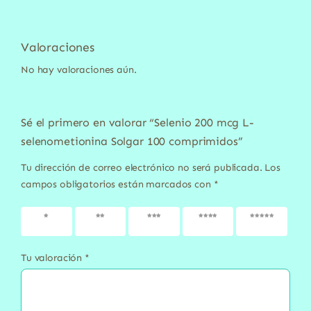
Valoraciones
No hay valoraciones aún.
Sé el primero en valorar “Selenio 200 mcg L-
selenometionina Solgar 100 comprimidos”
Tu dirección de correo electrónico no será publicada.
Los
campos obligatorios están marcados con
*
1 de 5
2 de 5
3 de 5
4 de 5
5 de 5
estrellas
estrellas
estrellas
estrellas
estrellas
Tu valoración
*