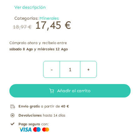
Ver descripción
Categorías:
Minerales
17,45
€
18,97
€
Cómpralo ahora y recíbelo entre
sábado 8 Ago y miércoles 12 Ago
Selenio
200
Añadir al carrito
mcg
L-
Envío gratis
a partir de
40 €
selenometionina
Devoluciones
hasta 14 días
Solgar
Pago seguro
con:
100
comprimidos