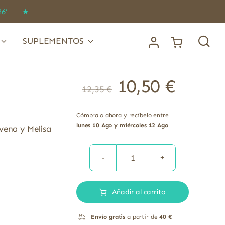
IDO26’ ★
SUPLEMENTOS
10,50
€
12,35
€
Cómpralo ahora y recíbelo entre
lunes 10 Ago y miércoles 12 Ago
vena y Melisa
Sedul
Relajante
Añadir al carrito
cantidad
Envío gratis
a partir de
40 €