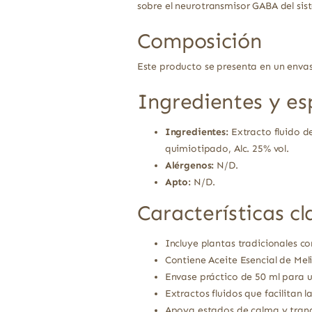
sobre el neurotransmisor GABA del sist
Composición
Este producto se presenta en un envase
Ingredientes y es
Ingredientes:
Extracto fluido de
quimiotipado, Alc. 25% vol.
Alérgenos:
N/D.
Apto:
N/D.
Características cl
Incluye plantas tradicionales c
Contiene Aceite Esencial de Me
Envase práctico de 50 ml para 
Extractos fluidos que facilitan l
Apoya estados de calma y tranq