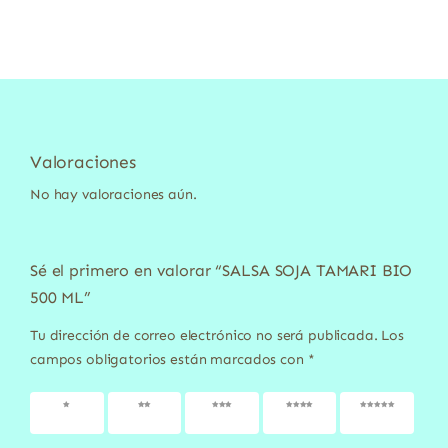
Valoraciones
No hay valoraciones aún.
Sé el primero en valorar “SALSA SOJA TAMARI BIO
500 ML”
Tu dirección de correo electrónico no será publicada.
Los
campos obligatorios están marcados con
*
1 de 5
2 de 5
3 de 5
4 de 5
5 de 5
estrellas
estrellas
estrellas
estrellas
estrellas