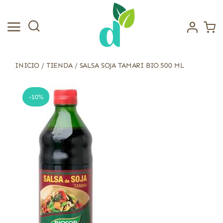
Saltar
al
contenido
INICIO
/
TIENDA
/
SALSA SOJA TAMARI BIO 500 ML
-10%