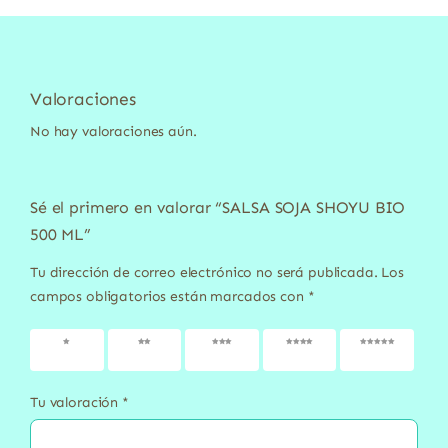
Valoraciones
No hay valoraciones aún.
Sé el primero en valorar “SALSA SOJA SHOYU BIO
500 ML”
Tu dirección de correo electrónico no será publicada.
Los
campos obligatorios están marcados con
*
1 de 5
2 de 5
3 de 5
4 de 5
5 de 5
estrellas
estrellas
estrellas
estrellas
estrellas
Tu valoración
*