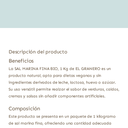
original
actual
era:
es:
3,09 €.
2,78 €.
Descripción del producto
Beneficios
La SAL MARINA FINA BIO, 1 Kg de EL GRANERO es un
producto natural, apto para dietas veganas y sin
ingredientes derivados de leche, lactosa, huevo o azúcar.
Su uso versátil permite realzar el sabor de verduras, caldos,
cremas y salsas sin añadir componentes artificiales.
Composición
Este producto se presenta en un paquete de 1 kilogramo
de sal marina fina, ofreciendo una cantidad adecuada