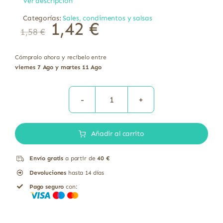
Ver descripción
Categorías:
Sales, condimentos y salsas
1,42
€
1,58
€
Cómpralo ahora y recíbelo entre
viernes 7 Ago y martes 11 Ago
Sal
Marina
Añadir al carrito
Fina
Bio
Envío gratis
a partir de
40 €
El
Devoluciones
hasta 14 días
Granero
Pago seguro
con:
1
Kg
cantidad