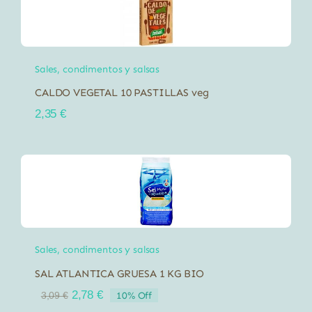
Sales, condimentos y salsas
CALDO VEGETAL 10 PASTILLAS veg
2,35
€
Sales, condimentos y salsas
SAL ATLANTICA GRUESA 1 KG BIO
El
El
2,78
€
10% Off
3,09
€
precio
precio