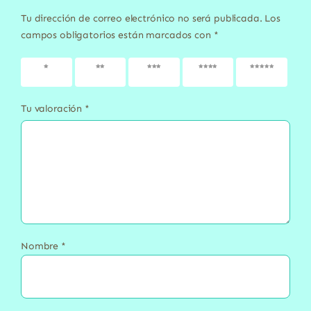
Tu dirección de correo electrónico no será publicada.
Los
campos obligatorios están marcados con
*
1 de 5
2 de 5
3 de 5
4 de 5
5 de 5
estrellas
estrellas
estrellas
estrellas
estrellas
Tu valoración
*
Nombre
*