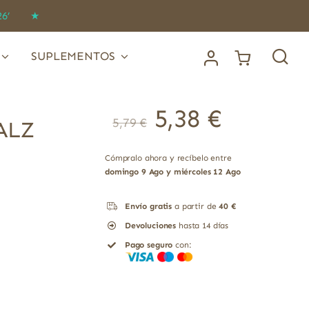
IDO26’ ★
SUPLEMENTOS
El
El
5,38
€
5,79
€
precio
precio
ALZ
original
actual
era:
es:
5,79 €.
5,38 €.
Cómpralo ahora y recíbelo entre
domingo 9 Ago y miércoles 12 Ago
Envío gratis
a partir de
40 €
Devoluciones
hasta 14 días
Pago seguro
con: