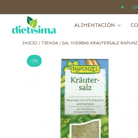
Saltar
★ Ofert
al
contenido
ALIMENTACIÓN
CO
INICIO
/
TIENDA
/
SAL HIERBAS KRAUTERSALZ RAPUNZ
-7%