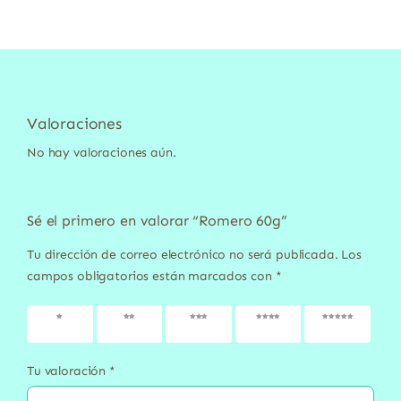
Valoraciones
No hay valoraciones aún.
Sé el primero en valorar “Romero 60g”
Tu dirección de correo electrónico no será publicada.
Los
campos obligatorios están marcados con
*
1 de 5
2 de 5
3 de 5
4 de 5
5 de 5
estrellas
estrellas
estrellas
estrellas
estrellas
Tu valoración
*