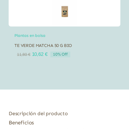
4,85 €.
4,37 €.
Plantas en bolsa
TE VERDE MATCHA 50 G BIO
El
El
10,62
€
10% Off
11,80
€
precio
precio
original
actual
era:
es:
11,80 €.
10,62 €.
Descripción del producto
Beneficios