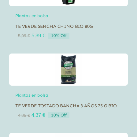
Plantas en bolsa
TE VERDE SENCHA CHINO BIO 80G
El
El
5,39
€
10% Off
5,99
€
precio
precio
original
actual
era:
es:
5,99 €.
5,39 €.
Plantas en bolsa
TE VERDE TOSTADO BANCHA 3 AÑOS 75 G BIO
El
El
4,37
€
10% Off
4,85
€
precio
precio
original
actual
era:
es: