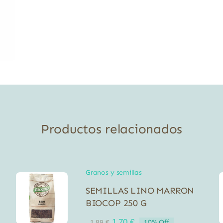
Productos relacionados
Granos y semillas
SEMILLAS LINO MARRON
BIOCOP 250 G
El
El
1,70
€
10% Off
1,89
€