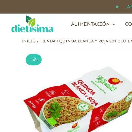
Saltar
★ Ofert
al
contenido
ALIMENTACIÓN
CO
INICIO
/
TIENDA
/
QUINOA BLANCA Y ROJA SIN GLUTE
-10%