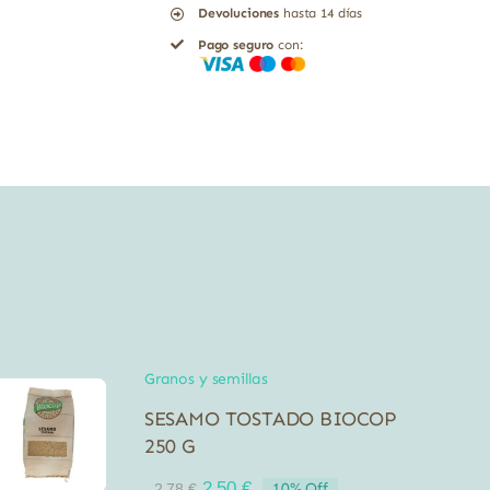
Devoluciones
hasta 14 días
gluten
Pago seguro
con:
ecológico
Vegetalia
2x125gr
cantidad
Granos y semillas
SESAMO TOSTADO BIOCOP
250 G
El
El
2,50
€
10% Off
2,78
€