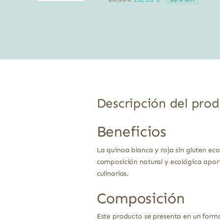
precio
precio
original
actual
era:
es:
29,99 €.
26,99 €.
Descripción del pro
Beneficios
La quinoa blanca y roja sin gluten ec
composición natural y ecológica apor
culinarias.
Composición
Este producto se presenta en un form