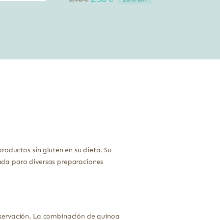
precio
precio
original
actual
era:
es:
2,78 €.
2,50 €.
roductos sin gluten en su dieta. Su
ada para diversas preparaciones
nservación. La combinación de quinoa