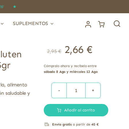
IDO26’ ★
SUPLEMENTOS
2,66
€
2,95
€
gluten
5gr
Cómpralo ahora y recíbelo entre
sábado 8 Ago y miércoles 12 Ago
lia, alimento
n saludable y
Quinoa
blanca
Añadir al carrito
y
roja
Envío gratis
a partir de
40 €
sin