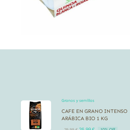
Granos y semillas
CAFE EN GRANO INTENSO
ARÁBICA BIO 1 KG
El
El
26,99
€
10% Off
29,99
€