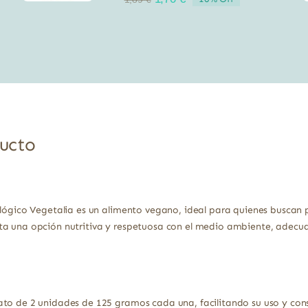
precio
precio
original
actual
era:
es:
1,89 €.
1,70 €.
ducto
ológico Vegetalia es un alimento vegano, ideal para quienes buscan p
ta una opción nutritiva y respetuosa con el medio ambiente, adecu
ato de 2 unidades de 125 gramos cada una, facilitando su uso y co