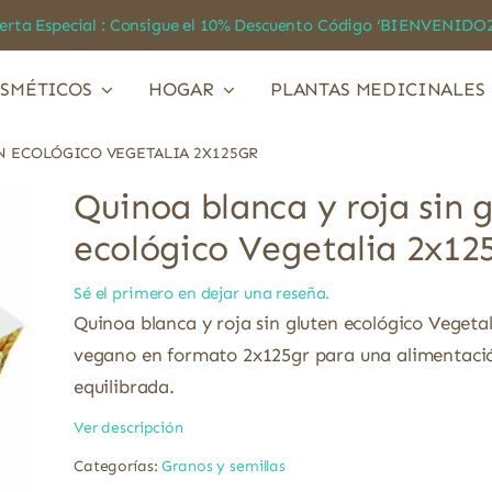
a Especial : Consigue el 10% Descuento Código ‘BIENVEN
SMÉTICOS
HOGAR
PLANTAS MEDICINALES
N ECOLÓGICO VEGETALIA 2X125GR
Quinoa blanca y roja sin 
ecológico Vegetalia 2x12
Sé el primero en dejar una reseña.
Quinoa blanca y roja sin gluten ecológico Vegeta
vegano en formato 2x125gr para una alimentació
equilibrada.
Ver descripción
Categorías:
Granos y semillas