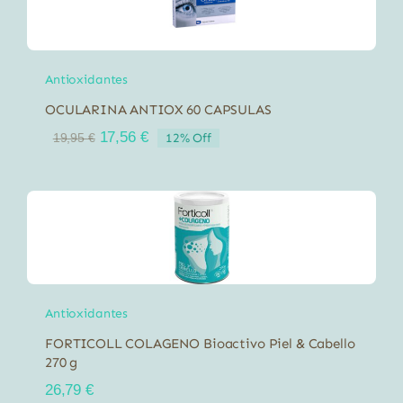
Antioxidantes
OCULARINA ANTIOX 60 CAPSULAS
El
El
17,56
€
12% Off
19,95
€
precio
precio
original
actual
era:
es:
19,95 €.
17,56 €.
Antioxidantes
FORTICOLL COLAGENO Bioactivo Piel & Cabello
270 g
26,79
€