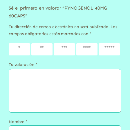
Sé el primero en valorar “PYNOGENOL 40MG
60CAPS”
Tu dirección de correo electrónico no será publicada.
Los
campos obligatorios están marcados con
*
1 de 5
2 de 5
3 de 5
4 de 5
5 de 5
estrellas
estrellas
estrellas
estrellas
estrellas
Tu valoración
*
Nombre
*