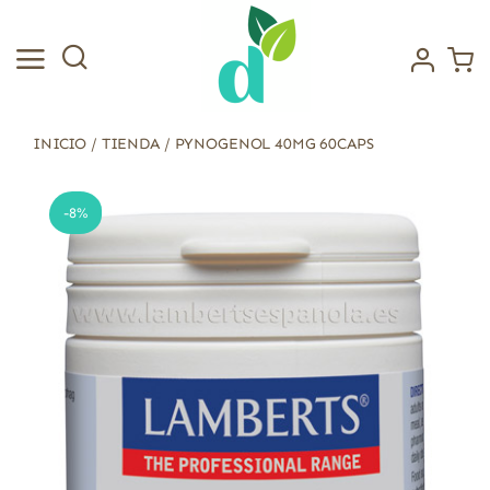
Saltar
al
contenido
INICIO
/
TIENDA
/
PYNOGENOL 40MG 60CAPS
-8%